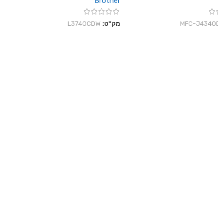
Brother
‎MFC-J4340
מק"ט:
L3740CDW