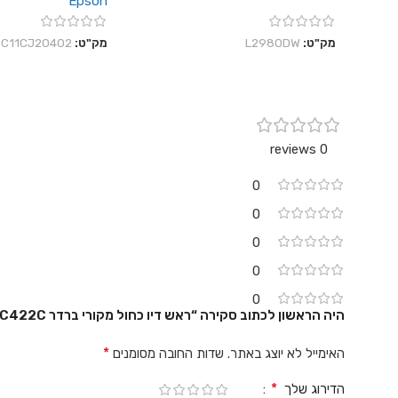
Epson
מק"ט:
L2980DW
מק"ט:
C11CJ20402
0 reviews
0
0
0
0
0
היה הראשון לכתוב סקירה “ראש דיו כחול מקורי ברדר Brother LC422C”
*
האימייל לא יוצג באתר.
שדות החובה מסומנים
*
הדירוג שלך