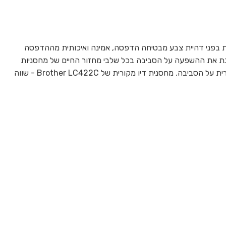
 מדפיס? מחסנית הדיו LC422C השחורה של Brother, בעלת תכונות עמידות בפני דהיית צבע מבטיחה הדפסה, אמינה ואיכותית מההדפסה
 האחרונה. הדיו מותאם בצורה מושלמת ומבטיח שהמדפסת שלכם תפעל בצורה אופטימלית בכל פעם. Brother בוחנת את ההשפעה על הסביבה בכל שלבי מחזור החיים של מחסניות
הדיו ומצמצמת את הפסולת בעת השלכתן. כל החומרה ומחסניות הדיו שלנו בנויות כך שיש להן את ההשפעה הנמוכה ביותר האפשרית על הסביבה. מחסנית דיו מקורית של Brother LC422C - שווה