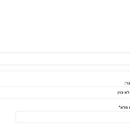
ר:
 מלא*