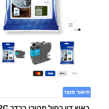
Click to enlarge
תיאור מוצר
ראש דיו כחול מקורי ברדר Brother LC422C