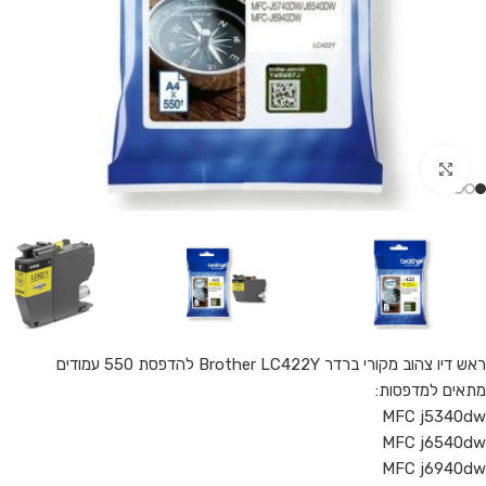
Click to enlarge
ראש דיו צהוב מקורי ברדר Brother LC422Y להדפסת 550 עמודים
מתאים למדפסות:
MFC j5340dw
MFC j6540dw
MFC j6940dw