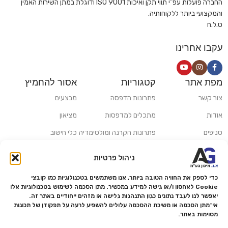
החברה פועלות עפ"י תווי תקן ואיכות ISO 9001 ודוגלת במתן השירות האמין
והמקצועי ביותר ללקוחותיה.
ט.ל.ח
עקבו אחרינו
מפת אתר
קטגוריות
אסור להחמיץ
צור קשר
פתרונות הדפסה
מבצעים
אודות
מתכלים למדפסות
מציאון
סניפים
פתרונות הקרנה ומולטימדיה
כלי חישוב
משלוחים ואיסוף עצמי
פתרונות סריקה
ניהול פרטיות
מדריכים ומאמרים
פתרונות קמעונאות
כדי לספק את החוויה הטובה ביותר, אנו משתמשים בטכנולוגיות כמו קובצי
מותגים
פתרונות למגזר הרפואי
Cookie לאחסון ו/או גישה למידע במכשיר. מתן הסכמה לשימוש בטכנולוגיות אלו
יאפשר לנו לעבד נתונים כגון התנהגות גלישה או מזהים ייחודיים באתר זה.
מעבדת תיקונים
אי־מתן הסכמה או משיכת ההסכמה עלולים להשפיע לרעה על תפקודן של תכונות
מסוימות באתר.
הצהרת נגישות