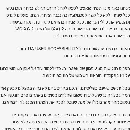
אנחנו בא.ג מיכון תמיד שואפים לספק לקהל הרחב הגולש באתר תוכן נגיש
ככל שניתן, ללא כל קשר לטכנולוגיה בה נבנה האתר. אנחנו פועלים לעדכן
ולהטמיע את כללי הנגישות ככל שניתן, בהתאם לעקרונות תקן הנגישות.
האתר מותאם לדרישות הנגישות לרמה 2 (AA) של התקן W.C.A.G 2.
הנגישות באתר מותאמת לדפדפנים המובילים.
האתר מונגש באמצעות חברת UA
ACCESSIBILITY
USER
ותומך
בטכנולוגיות המסייעות המובילות בתחום.
תפריט הנגישות מציע מגוון של אפשרויות. כדי ללמוד עוד אל אופן השימוש לחצו
על F1 במקלדת והוראות השימוש של התוסף תופענה.
בשל תנאים שאינם בשליטתנו, ייתכנו מקרים בהם לא נהיה מסוגלים לספק את
המידע בצורה נגישה, לרבות משום שחלקים מסוימים באתרים טרם הונגשו. אנו
נעקוב אחר מקרים אלו על מנת שנוכל לספק את הפתרון הטכנולוגי המתאים.
מסירת מידע בפורמט נגיש: בהתאם לצורך אנו מעמידים עבור לקוחותינו
אפשרות לקבלת מידע בפורמטים נגישים. מסירת המידע הינה ללא עלות
ומיועדת עבור אנשים עם מוגבלות בהתאם לצרכיהם הספציפיים ככל האפשר.