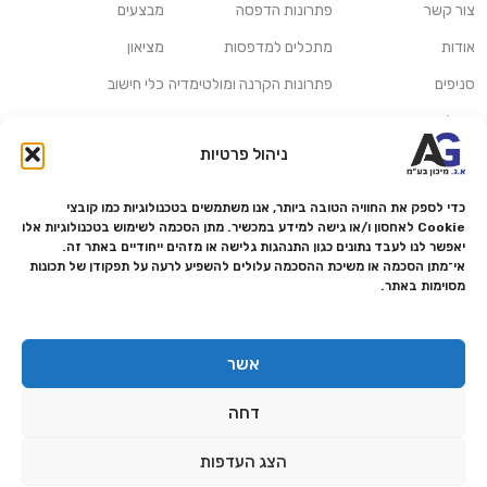
צור קשר
פתרונות הדפסה
מבצעים
אודות
מתכלים למדפסות
מציאון
סניפים
פתרונות הקרנה ומולטימדיה
כלי חישוב
משלוחים ואיסוף עצמי
פתרונות סריקה
ניהול פרטיות
מדריכים ומאמרים
פתרונות קמעונאות
מותגים
פתרונות למגזר הרפואי
כדי לספק את החוויה הטובה ביותר, אנו משתמשים בטכנולוגיות כמו קובצי
Cookie לאחסון ו/או גישה למידע במכשיר. מתן הסכמה לשימוש בטכנולוגיות אלו
מעבדת תיקונים
יאפשר לנו לעבד נתונים כגון התנהגות גלישה או מזהים ייחודיים באתר זה.
אי־מתן הסכמה או משיכת ההסכמה עלולים להשפיע לרעה על תפקודן של תכונות
הצהרת נגישות
מסוימות באתר.
מדיניות פרטיות
מדיניות החזרות והחזרים
אשר
אמנת שירות
דחה
תקנון החנות
הצג העדפות