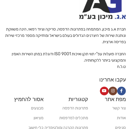
מדפסות, מקרנים, סורקים ועוד
בין אם אתם מחפשים
מדפסת לייזר מהירה
,
סורק מסמכים אמין
לעסק
,
מקרן Full HD למצגות מרשימות
, או
מדפסת מדבקות
חברת א.ג מיכון, המתמחה בפתרונות הדפסה, סריקה וציוד רפואי, הינה משווקת
לתחום הקמעונאות או הרפואה
– באתר א.ג מיכון תמצאו מבחר
ונותנת שירות של היצרנים הגדולים בעולם בישראל ומחזיקה מספר מרכזי שירות
אדיר של דגמים מובילים מבית
Brother, Epson, Canon, HP,
בפריסה ארצית.
HPRT
ועוד. כל המוצרים שלנו נבחרים בקפידה ומתאימים לצרכים
אמיתיים של עסקים – עם דגש על ביצועים, אמינות, תחזוקה קלה ומחיר
החברה פועלות עפ"י תווי תקן ואיכות ISO 9001 ודוגלת במתן השירות האמין
משתלם.
והמקצועי ביותר ללקוחותיה.
ט.ל.ח
פתרונות רפואיים בהתאמה אישית – ייצור מקומי בגאווה
ישראלית
עקבו אחרינו
כחברה יצרנית של
עגלות רפואיות ממותג Sophisticart
, אנו
מספקים עגלות מחשוב חכמות, עגלות לרופאים ועגלות עמידות לחדרי
מפת אתר
קטגוריות
אסור להחמיץ
ניתוח – עם הקפדה על כל פרט, תכנון מודולרי והנדסה שמתאימה
צור קשר
פתרונות הדפסה
מבצעים
לשטח. הציוד הרפואי שלנו נמצא בשימוש בבתי חולים, קופות חולים
אודות
מתכלים למדפסות
מציאון
ויחידות סיעוד בכל רחבי הארץ – בזכות שירות מהיר, מוצרים איכותיים
ויכולת התאמה לכל צורך ספציפי.
סניפים
פתרונות הקרנה ומולטימדיה
כלי חישוב