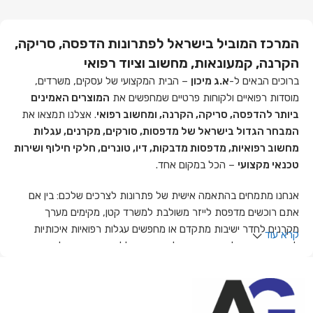
המרכז המוביל בישראל לפתרונות הדפסה, סריקה,
הקרנה, קמעונאות, מחשוב וציוד רפואי
ברוכים הבאים ל-
א.ג מיכון
– הבית המקצועי של עסקים, משרדים,
מוסדות רפואיים ולקוחות פרטיים שמחפשים את
המוצרים האמינים
ביותר להדפסה, סריקה, הקרנה, ומחשוב רפואי
. אצלנו תמצאו את
המבחר הגדול בישראל של מדפסות, סורקים, מקרנים, עגלות
מחשוב רפואיות, מדפסות מדבקות, דיו, טונרים, חלקי חילוף ושירות
טכנאי מקצועי
– הכל במקום אחד.
אנחנו מתמחים בהתאמה אישית של פתרונות לצרכים שלכם: בין אם
אתם רוכשים מדפסת לייזר משולבת למשרד קטן, מקימים מערך
מקרנים לחדר ישיבות מתקדם או מחפשים עגלות רפואיות איכותיות
קרא עוד
ליחידה בבית חולים – הצוות שלנו כאן כדי ללוות אתכם משלב הייעוץ
ועד השירות שאחרי הרכישה.
ציוד משרדי וטכנולוגי לכל צורך –