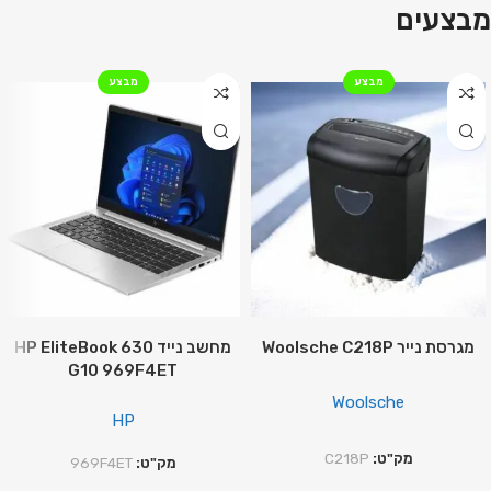
מגוון רחב של מגרסות
מבצעים
רכשו עכשיו
מבצע
מבצע
מגרסת נייר Woolsche C218P
מחשב נייד HP EliteBook 630
G10 969F4ET
Woolsche
HP
מק"ט:
C218P
מק"ט:
969F4ET