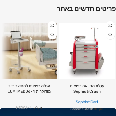
פריטים חדשים באתר
עגלת החייאה רפואית
עגלה רפואית למחשב נייד
SophistiCrash
מודולרית LUMI MED06-4
SophistiCart
מק"ט:
MED06-4
מק"ט:
SophistiCrash