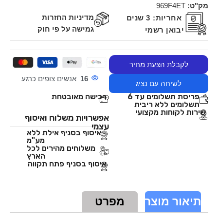
מק"ט:
969F4ET
מדיניות החזרות
אחריות:
3 שנים
גמישה על פי חוק
יבואן רשמי
לקבלת הצעת מחיר
16
אנשים צופים כרגע
לשיחה עם נציג
פריסת תשלומים עד 6
רכישה מאובטחת
תשלומים ללא ריבית
שירות לקוחות מקצועי
אפשרויות משלוח ואיסוף
עצמי
איסוף בסניף אילת ללא
מע"מ
משלוחים מהירים לכל
הארץ
איסוף בסניף פתח תקווה
תיאור מוצר
מפרט