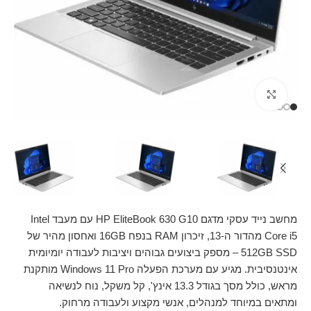
Click to enlarge
מחשב נייד עסקי מדגם HP EliteBook 630 G10 עם מעבד Intel
Core i5 מהדור ה-13, זיכרון RAM בנפח 16GB ואחסון מהיר של
512GB SSD – מספק ביצועים גבוהים ויציבות לעבודה יומיומית
אינטנסיבית. מגיע עם מערכת הפעלה Windows 11 Pro מותקנת
מראש, כולל מסך בגודל 13.3 אינץ', קל משקל, נוח לנשיאה
ומתאים במיוחד למנהלים, אנשי מקצוע ולעבודה מרחוק.