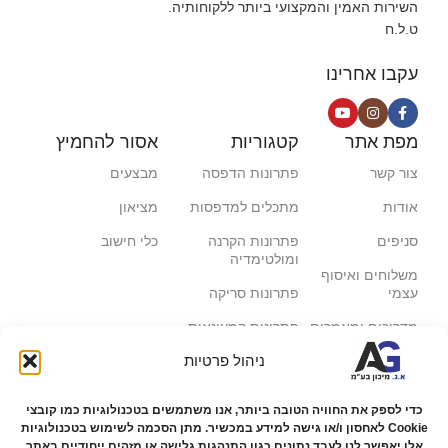
השירות האמין והמקצועי ביותר ללקוחותיה.
ט.ל.ח
עקבו אחרינו
מפת אתר
קטגוריות
אסור להחמיץ
צור קשר
פתרונות הדפסה
מבצעים
אודות
מתכלים למדפסות
מציאון
סניפים
פתרונות הקרנה
כלי חישוב
ומולטימדיה
משלוחים ואיסוף
עצמי
פתרונות סריקה
מדריכים ומאמרים
פתרונות קמעונאות
ניהול פרטיות
מותגים
פתרונות למגזר הרפואי
מעבדת תיקונים
כדי לספק את החוויה הטובה ביותר, אנו משתמשים בטכנולוגיות כמו קובצי
הצהרת נגישות
Cookie לאחסון ו/או גישה למידע במכשיר. מתן הסכמה לשימוש בטכנולוגיות
אלו יאפשר לנו לעבד נתונים כגון התנהגות גלישה או מזהים ייחודיים באתר