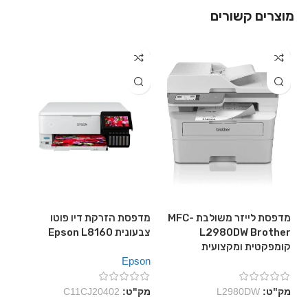
מוצרים קשורים
מדפסת לייזר משולבת MFC-
מדפסת הזרקת דיו פוטו
מדפ
L2980DW Brother
צבעונית Epson L8160
קומפקטית ומקצועית
DW
Epson
her
מק"ט:
L2980DW
מק"ט:
C11CJ20402
מק