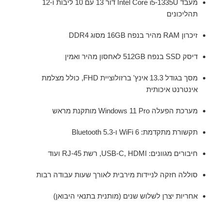
מעבד Intel Core i5-1335U דור 13 עם 10 ליבות ו-12
תהליכונים
זיכרון RAM מהיר בנפח 16GB מסוג DDR4
דיסק SSD בנפח 512GB לאחסון מהיר ואמין
מסך בגודל 13.3 אינץ' ברזולוציית FHD, כולל מצלמת
אינטרנט איכותית
מערכת הפעלה Windows 11 Pro מותקנת מראש
תקשורת מתקדמת: WiFi 6 ו-Bluetooth 5.3
חיבורים מגוונים: USB-C, HDMI, רשת RJ-45 ועוד
סוללה חזקה לניידות מירבית לאורך שעות עבודה רבות
אחריות יצרן לשלוש שנים (מותנית בתנאי היבואן)