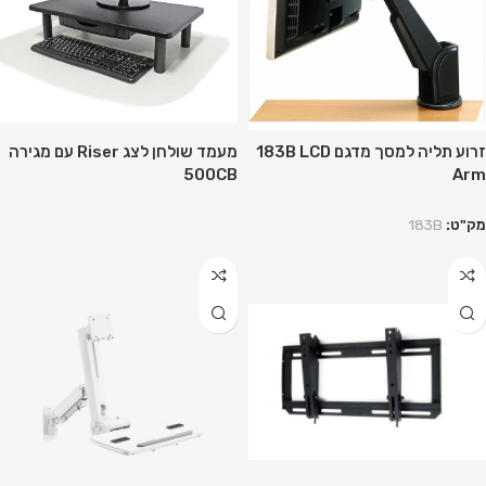
זרוע תליה למסך מדגם 183B LCD
מעמד שולחן לצג Riser עם מגירה
500CB
Arm
מק"ט:
183B