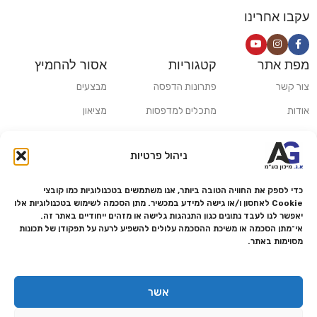
עקבו אחרינו
מפת אתר
קטגוריות
אסור להחמיץ
צור קשר
פתרונות הדפסה
מבצעים
אודות
מתכלים למדפסות
מציאון
סניפים
פתרונות הקרנה ומולטימדיה
כלי חישוב
ניהול פרטיות
משלוחים ואיסוף עצמי
פתרונות סריקה
מדריכים ומאמרים
פתרונות קמעונאות
כדי לספק את החוויה הטובה ביותר, אנו משתמשים בטכנולוגיות כמו קובצי
Cookie לאחסון ו/או גישה למידע במכשיר. מתן הסכמה לשימוש בטכנולוגיות אלו
מותגים
פתרונות למגזר הרפואי
יאפשר לנו לעבד נתונים כגון התנהגות גלישה או מזהים ייחודיים באתר זה.
אי־מתן הסכמה או משיכת ההסכמה עלולים להשפיע לרעה על תפקודן של תכונות
מעבדת תיקונים
מסוימות באתר.
הצהרת נגישות
מדיניות פרטיות
אשר
מדיניות החזרות והחזרים