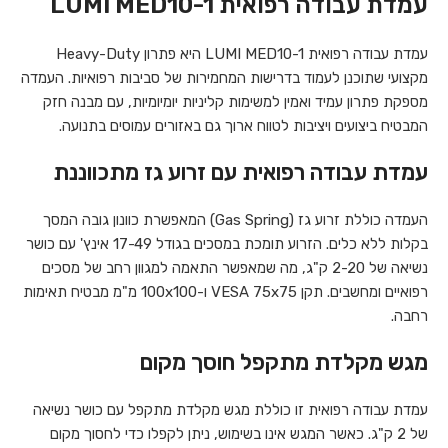
עמדת עבודה רפואית LUMI MED10-1
עמדת עבודה רפואית LUMI MED10-1 היא פתרון Heavy-Duty
מקצועי שתוכנן לעמוד בדרישות המחמירות של סביבות רפואיות. העמדה
מספקת פתרון עמיד ואמין למשימות קליניות יומיומיות, עם מבנה חזק
המבטיח ביצועים ויציבות לטווח ארוך גם באזורים עמוסים בתנועה.
עמדת עבודה רפואית עם זרוע גז מתכווננת
העמדה כוללת זרוע גז (Gas Spring) המאפשרת כוונון גובה המסך
בקלות ללא כלים. הזרוע תומכת במסכים בגודל 17-49 אינץ' עם כושר
נשיאה של 2-20 ק"ג, מה שמאפשר התאמה למגוון רחב של מסכים
רפואיים ומחשבים. תקן VESA 75x75 ו-100x100 מ"מ מבטיח תאימות
רחבה.
מגש מקלדת מתקפל חוסך מקום
עמדת עבודה רפואית זו כוללת מגש מקלדת מתקפל עם כושר נשיאה
של 2 ק"ג. כאשר המגש אינו בשימוש, ניתן לקפלו כדי לחסוך מקום