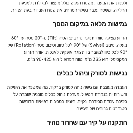
ולפנות את המעבר. משטח המגש כולל מעצור למקלדת למניעת
החלקה, ומשטח עכבר נשלף המרחיב את שטח העבודה בעת הצורך.
גמישות מלאה במיקום המסך
הזרוע מציעה טווחי תנועה נרחבים: הטיה (Tilt) מ-20° מטה עד 60°
מעלה, סיבוב (Swivel) של 90° לכל כיוון, וסיבוב מסך (Rotation) של
90° לכל כיוון למעבר בין תצוגה אופקית לאנכית. אורך הזרוע
המקסימלי הוא 335 מ"מ וטווח הפרופיל הוא 90-425 מ"מ.
נגישות לסורק וניהול כבלים
העמדה מעוצבת עם גישה נוחה לסורק ברקוד, מה שמשפר את היעילות
והשירותיות בנקודת הטיפול. מערכת ניהול כבלים מובנית שומרת על
סביבת עבודה מסודרת ונקייה, חיונית בסביבות רפואיות הדורשות
סטנדרטים גבוהים של היגיינה.
התקנה על קיר עם שחרור מהיר