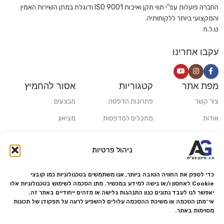
החברה פועלות עפ"י תווי תקן ואיכות ISO 9001 ודוגלת במתן השירות האמין
והמקצועי ביותר ללקוחותיה.
ט.ל.ח
עקבו אחרינו
מפת אתר
קטגוריות
אסור להחמיץ
צור קשר
פתרונות הדפסה
מבצעים
אודות
מתכלים למדפסות
מציאון
סניפים
פתרונות הקרנה ומולטימדיה
כלי חישוב
ניהול פרטיות
משלוחים ואיסוף עצמי
פתרונות סריקה
מדריכים ומאמרים
פתרונות קמעונאות
כדי לספק את החוויה הטובה ביותר, אנו משתמשים בטכנולוגיות כמו קובצי
Cookie לאחסון ו/או גישה למידע במכשיר. מתן הסכמה לשימוש בטכנולוגיות אלו
מותגים
פתרונות למגזר הרפואי
יאפשר לנו לעבד נתונים כגון התנהגות גלישה או מזהים ייחודיים באתר זה.
אי־מתן הסכמה או משיכת ההסכמה עלולים להשפיע לרעה על תפקודן של תכונות
מעבדת תיקונים
מסוימות באתר.
הצהרת נגישות