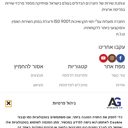
ונותנת שירות של היצרנים הגדולים בעולם בישראל ומחזיקה מספר מרכזי שירות
בפריסה ארצית.
החברה פועלות עפ"י תווי תקן ואיכות ISO 9001 ודוגלת במתן השירות האמין
והמקצועי ביותר ללקוחותיה.
ט.ל.ח
עקבו אחרינו
מפת אתר
קטגוריות
אסור להחמיץ
צור קשר
פתרונות הדפסה
מבצעים
אודות
מתכלים למדפסות
מציאון
סניפים
פתרונות הקרנה ומולטימדיה
כלי חישוב
ניהול פרטיות
משלוחים ואיסוף עצמי
פתרונות סריקה
מדריכים ומאמרים
פתרונות קמעונאות
כדי לספק את החוויה הטובה ביותר, אנו משתמשים בטכנולוגיות כמו קובצי
Cookie לאחסון ו/או גישה למידע במכשיר. מתן הסכמה לשימוש בטכנולוגיות אלו
מותגים
פתרונות למגזר הרפואי
יאפשר לנו לעבד נתונים כגון התנהגות גלישה או מזהים ייחודיים באתר זה.