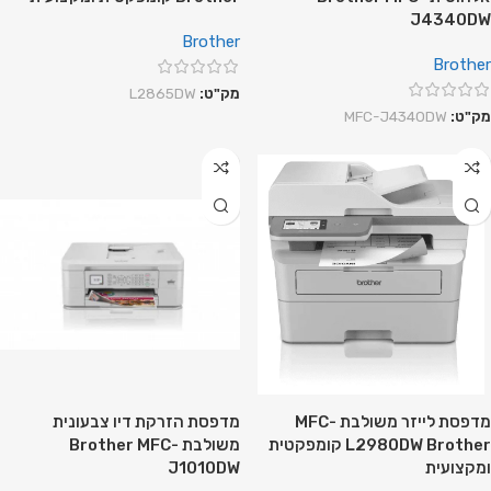
J4340DW
Brother
Brother
מק"ט:
L2865DW
מק"ט:
‎MFC-J4340DW
מדפסת לייזר משולבת MFC-
מדפסת הזרקת דיו צבעונית
L2980DW Brother קומפקטית
משולבת Brother MFC-
ומקצועית
J1010DW