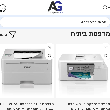
עמוד הבית
מדפסות
מדפסת ביתית
מדפסת ביתית
סינון
מדפסת הזרקת דיו משולבת
מדפסת לייזר ברדר HL-L2865DW
אלחוטית Brother MFC-
Brother קומפקטית ומקצועית