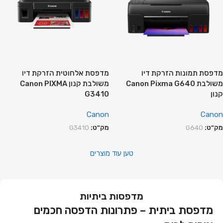
מדפסת תמונות ‏הזרקת דיו
מדפסת אלחוטית הזרקת דיו
‏משולבת Canon Pixma G640
משולבת קנון Canon PIXMA
קנון
G3410
Canon
Canon
מק"ט:
G640
מק"ט:
G3410
טען עוד מוצרים
מדפסות ביתיות
מדפסת ביתית – פתרונות הדפסה חכמים