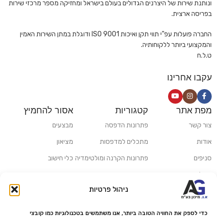
עם ילדים שזקוקים להדפסת דפי עבודה, דרך סטודנטים שמגישים
ונותנת שירות של היצרנים הגדולים בעולם בישראל ומחזיקה מספר מרכזי שירות
בפריסה ארצית.
עבודות מודפסות, ועד פרילנסרים שזקוקים לסריקות או העתקות קלות.
כיום, עם השילוב של טכנולוגיות Wi-Fi ואפליקציות ניידות, ניתן לשלוח
החברה פועלות עפ"י תווי תקן ואיכות ISO 9001 ודוגלת במתן השירות האמין
להדפסה מסמכים ישירות מהטלפון הנייד או מהענן – מבלי לזוז מהספה.
והמקצועי ביותר ללקוחותיה.
ט.ל.ח
למי שמחפש חיסכון – קיימים דגמים עם מיכלי דיו גדולים (כמו סדרות
EcoTank) שמפחיתים משמעותית את עלויות ההדפסה לאורך זמן. למי
עקבו אחרינו
שמדפיס בעיקר טקסטים – מדפסות לייזר שחור-לבן יהיו פתרון משתלם
במיוחד.
מפת אתר
קטגוריות
אסור להחמיץ
מה תמצאו בעמוד הקטגוריה של מדפסות
צור קשר
פתרונות הדפסה
מבצעים
ביתיות?
אודות
מתכלים למדפסות
מציאון
מדפסות דיו משולבות (All-in-One)
הכוללות סורק, מעתק וחיבור
סניפים
פתרונות הקרנה ומולטימדיה
כלי חישוב
Wi-Fi
משלוחים ואיסוף עצמי
פתרונות סריקה
מדפסות לייזר ביתיות
– שחור-לבן או צבעוניות, מהירות וחסכוניות
ניהול פרטיות
מדריכים ומאמרים
פתרונות קמעונאות
מותגים
פתרונות למגזר הרפואי
מדפסות קומפקטיות
– אידיאליות לשולחנות קטנים ולחדרי עבודה
כדי לספק את החוויה הטובה ביותר, אנו משתמשים בטכנולוגיות כמו קובצי