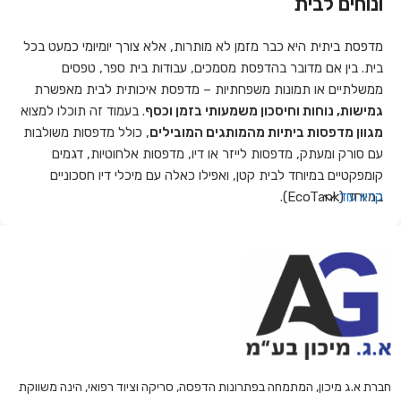
ונוחים לבית
מדפסת ביתית היא כבר מזמן לא מותרות, אלא צורך יומיומי כמעט בכל
בית. בין אם מדובר בהדפסת מסמכים, עבודות בית ספר, טפסים
ממשלתיים או תמונות משפחתיות – מדפסת איכותית לבית מאפשרת
גמישות, נוחות וחיסכון משמעותי בזמן וכסף
. בעמוד זה תוכלו למצוא
מגוון מדפסות ביתיות מהמותגים המובילים
, כולל מדפסות משולבות
עם סורק ומעתק, מדפסות לייזר או דיו, מדפסות אלחוטיות, דגמים
קומפקטיים במיוחד לבית קטן, ואפילו כאלה עם מיכלי דיו חסכוניים
במיוחד (EcoTank).
קרא עוד
הקטגוריה מתאימה למשפחות, סטודנטים, מורים, עובדים מהבית, ואפילו
עסקים קטנים שזקוקים לפתרון הדפסה פשוט ונגיש מהבית. אנו מציעים
מדפסות של Epson, Canon, Brother ועוד
, במגוון רחב של
פונקציות, טכנולוגיות חיבור ואפשרויות הדפסה.
למי מיועדת מדפסת ביתית?
מדפסות ביתיות מיועדות למגוון רחב של משתמשים – החל ממשפחות
חברת א.ג מיכון, המתמחה בפתרונות הדפסה, סריקה וציוד רפואי, הינה משווקת