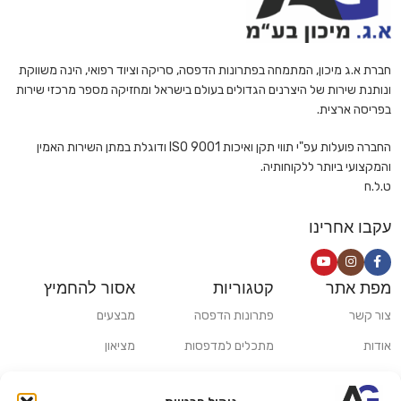
חברת א.ג מיכון, המתמחה בפתרונות הדפסה, סריקה וציוד רפואי, הינה משווקת
ונותנת שירות של היצרנים הגדולים בעולם בישראל ומחזיקה מספר מרכזי שירות
בפריסה ארצית.
החברה פועלות עפ"י תווי תקן ואיכות ISO 9001 ודוגלת במתן השירות האמין
והמקצועי ביותר ללקוחותיה.
ט.ל.ח
עקבו אחרינו
מפת אתר
קטגוריות
אסור להחמיץ
צור קשר
פתרונות הדפסה
מבצעים
אודות
מתכלים למדפסות
מציאון
סניפים
פתרונות הקרנה ומולטימדיה
כלי חישוב