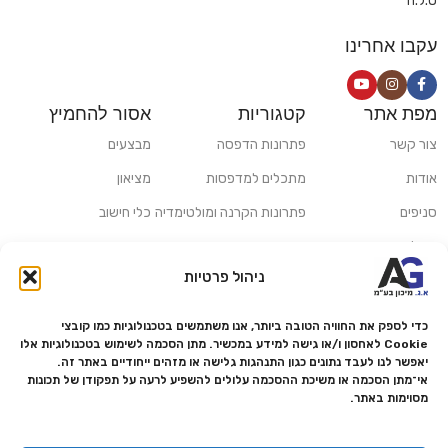
ט.ל.ח
עקבו אחרינו
מפת אתר
קטגוריות
אסור להחמיץ
צור קשר
פתרונות הדפסה
מבצעים
אודות
מתכלים למדפסות
מציאון
סניפים
פתרונות הקרנה ומולטימדיה
כלי חישוב
משלוחים ואיסוף עצמי
פתרונות סריקה
ניהול פרטיות
מדריכים ומאמרים
פתרונות קמעונאות
מותגים
פתרונות למגזר הרפואי
כדי לספק את החוויה הטובה ביותר, אנו משתמשים בטכנולוגיות כמו קובצי
Cookie לאחסון ו/או גישה למידע במכשיר. מתן הסכמה לשימוש בטכנולוגיות אלו
מעבדת תיקונים
יאפשר לנו לעבד נתונים כגון התנהגות גלישה או מזהים ייחודיים באתר זה.
אי־מתן הסכמה או משיכת ההסכמה עלולים להשפיע לרעה על תפקודן של תכונות
הצהרת נגישות
מסוימות באתר.
מדיניות פרטיות