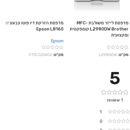
מדפסת לייזר משולבת MFC-
מדפסת הזרקת דיו פוטו צבעונית
L2980DW Brother קומפקטית
Epson L8160
ומקצועית
Epson
מק"ט:
L2980DW
מק"ט:
C11CJ20402
5
1 review
1
0