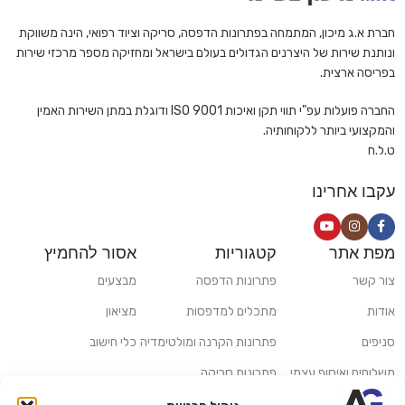
חברת א.ג מיכון, המתמחה בפתרונות הדפסה, סריקה וציוד רפואי, הינה משווקת
ונותנת שירות של היצרנים הגדולים בעולם בישראל ומחזיקה מספר מרכזי שירות
בפריסה ארצית.
החברה פועלות עפ"י תווי תקן ואיכות ISO 9001 ודוגלת במתן השירות האמין
והמקצועי ביותר ללקוחותיה.
ט.ל.ח
עקבו אחרינו
מפת אתר
קטגוריות
אסור להחמיץ
צור קשר
פתרונות הדפסה
מבצעים
אודות
מתכלים למדפסות
מציאון
סניפים
פתרונות הקרנה ומולטימדיה
כלי חישוב
משלוחים ואיסוף עצמי
פתרונות סריקה
מדריכים ומאמרים
פתרונות קמעונאות