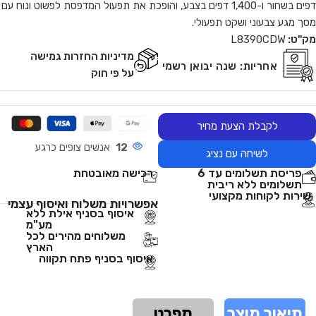
דפים בשחור ו-1,400 דפים בצבע, והופכת את תפעול המדפסת לפשוט ונוח עם
מסך מגע צבעוני ושקט תפעולי.
מק"ט:
L8390CDW
מדיניות החזרות גמישה
אחריות:
שנה יבואן רשמי
על פי חוק
לקבלת הצעת מחיר
12
אנשים צופים כרגע
לשיחה עם נציג
פריסת תשלומים עד 6
רכישה מאובטחת
תשלומים ללא ריבית
שירות לקוחות מקצועי
אפשרויות משלוח ואיסוף עצמי
איסוף בסניף אילת ללא
מע"מ
משלוחים מהירים לכל
הארץ
איסוף בסניף פתח תקווה
תיאור מוצר
מפרט