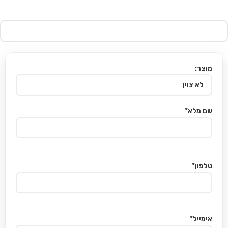
מוצר:
שם מלא*
טלפון*
אימייל*