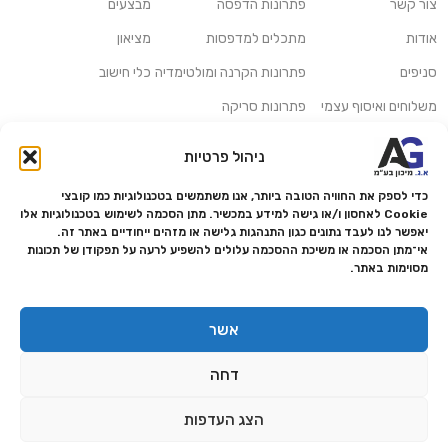
צור קשר
פתרונות הדפסה
מבצעים
אודות
מתכלים למדפסות
מציאון
סניפים
פתרונות הקרנה ומולטימדיה
כלי חישוב
משלוחים ואיסוף עצמי
פתרונות סריקה
מדריכים ומאמרים
פתרונות קמעונאות
ניהול פרטיות
מותגים
פתרונות למגזר הרפואי
כדי לספק את החוויה הטובה ביותר, אנו משתמשים בטכנולוגיות כמו קובצי
מעבדת תיקונים
Cookie לאחסון ו/או גישה למידע במכשיר. מתן הסכמה לשימוש בטכנולוגיות אלו
יאפשר לנו לעבד נתונים כגון התנהגות גלישה או מזהים ייחודיים באתר זה.
הצהרת נגישות
אי־מתן הסכמה או משיכת ההסכמה עלולים להשפיע לרעה על תפקודן של תכונות
מסוימות באתר.
מדיניות פרטיות
מדיניות החזרות והחזרים
אשר
אמנת שירות
דחה
תקנון החנות
הצג העדפות
0