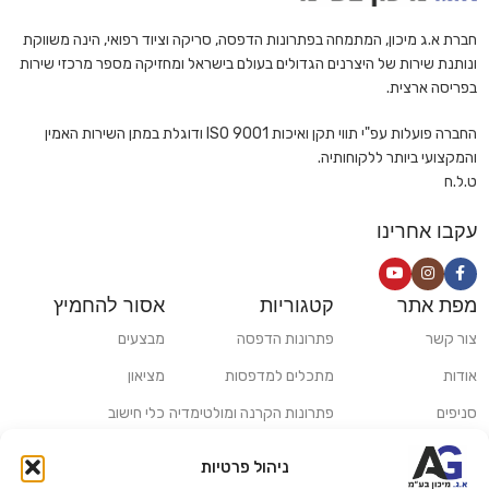
חברת א.ג מיכון, המתמחה בפתרונות הדפסה, סריקה וציוד רפואי, הינה משווקת
ונותנת שירות של היצרנים הגדולים בעולם בישראל ומחזיקה מספר מרכזי שירות
בפריסה ארצית.
החברה פועלות עפ"י תווי תקן ואיכות ISO 9001 ודוגלת במתן השירות האמין
והמקצועי ביותר ללקוחותיה.
ט.ל.ח
עקבו אחרינו
מפת אתר
קטגוריות
אסור להחמיץ
צור קשר
פתרונות הדפסה
מבצעים
אודות
מתכלים למדפסות
מציאון
סניפים
פתרונות הקרנה ומולטימדיה
כלי חישוב
משלוחים ואיסוף עצמי
פתרונות סריקה
ניהול פרטיות
מדריכים ומאמרים
פתרונות קמעונאות