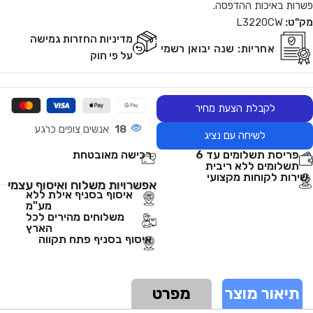
פשרות באיכות ההדפסה.
מק"ט:
L3220CW
מדיניות החזרות גמישה
אחריות:
שנה יבואן רשמי
על פי חוק
לקבלת הצעת מחיר
18
אנשים צופים כרגע
לשיחה עם נציג
פריסת תשלומים עד 6
רכישה מאובטחת
תשלומים ללא ריבית
שירות לקוחות מקצועי
אפשרויות משלוח ואיסוף עצמי
איסוף בסניף אילת ללא
מע"מ
משלוחים מהירים לכל
הארץ
איסוף בסניף פתח תקווה
תיאור מוצר
מפרט