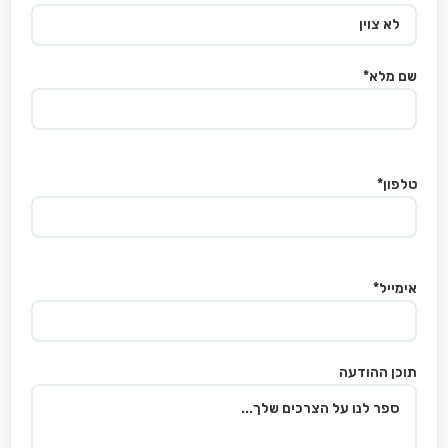
שם מלא*
טלפון*
אימייל*
תוכן ההודעה