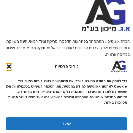
חברת א.ג מיכון, המתמחה בפתרונות הדפסה, סריקה וציוד רפואי, הינה משווקת
ונותנת שירות של היצרנים הגדולים בעולם בישראל ומחזיקה מספר מרכזי שירות
בפריסה ארצית.
ניהול פרטיות
החברה פועלות עפ"י תווי תקן ואיכות ISO 9001 ודוגלת במתן השירות האמין
והמקצועי ביותר ללקוחותיה.
ט.ל.ח
כדי לספק את החוויה הטובה ביותר, אנו משתמשים בטכנולוגיות כמו קובצי
Cookie לאחסון ו/או גישה למידע במכשיר. מתן הסכמה לשימוש בטכנולוגיות אלו
יאפשר לנו לעבד נתונים כגון התנהגות גלישה או מזהים ייחודיים באתר זה.
עקבו אחרינו
אי־מתן הסכמה או משיכת ההסכמה עלולים להשפיע לרעה על תפקודן של תכונות
מסוימות באתר.
מפת אתר
קטגוריות
אסור להחמיץ
צור קשר
פתרונות הדפסה
מבצעים
אשר
אודות
מתכלים למדפסות
מציאון