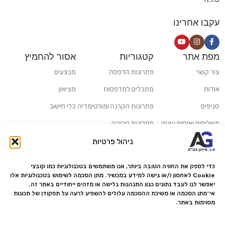
עקבו אחרינו
מפת אתר
קטגוריות
אסור להחמיץ
צור קשר
פתרונות הדפסה
מבצעים
אודות
מתכלים למדפסות
מציאון
סניפים
פתרונות הקרנה ומולטימדיה
כלי חישוב
משלוחים ואיסוף עצמי
פתרונות סריקה
מדריכים ומאמרים
פתרונות קמעונאות
ניהול פרטיות
מותגים
פתרונות למגזר הרפואי
כדי לספק את החוויה הטובה ביותר, אנו משתמשים בטכנולוגיות כמו קובצי
מעבדת תיקונים
Cookie לאחסון ו/או גישה למידע במכשיר. מתן הסכמה לשימוש בטכנולוגיות אלו
יאפשר לנו לעבד נתונים כגון התנהגות גלישה או מזהים ייחודיים באתר זה.
הצהרת נגישות
אי־מתן הסכמה או משיכת ההסכמה עלולים להשפיע לרעה על תפקודן של תכונות
מסוימות באתר.
מדיניות פרטיות