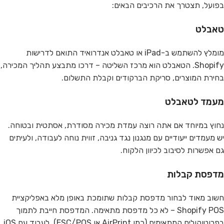
בפועל, תצטרך את הרכיבים הבאים:
טאבלט
מומלץ להשתמש ב-iPad או טאבלט אנדרואיד התואם לדרישות
Shopify. הטאבלט הוא מרכז השליטה – דרכו מתבצע תהליך המכירה,
בחירת המוצרים, סריקת הברקודים וקבלת התשלום.
מעמד לטאבלט
נחוץ במיוחד אם אתה רוצה עמדת מכירה מסודרת, אסתטית ובטוחה.
יש מעמדים ייעודיים עם מנגנון נגד גניבה, זווית נוחה לעבודה, ולעיתים
גם אפשרות לסיבוב לכיוון הלקוח.
מדפסת קבלות
חשוב מאוד לבחור מדפסת קבלות שתומכת באופן מלא באפליקציית
Shopify POS – לא כל מדפסת מתאימה. המדפסת חייבת לתמוך
בפרוטוקולים המתאימים (כמו AirPrint או ESC/POS), לעבוד עם iOS