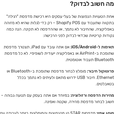
מה חשוב לבדוק?
אחת הטעויות הנפוצות של בעלי עסקים היא רכישת מדפסת "רגילה"
בתקווה שתעבוד עם Shopify POS – רק כדי לגלות שהיא לא מזוהה
באפליקציה, שהחיבור לא נתמך, או שההדפסה לא תקינה. הנה כמה
נקודות קריטיות שכדאי לבדוק לפני הרכישה:
תאימות ל-iOS/Android:
אם אתה עובד עם iPad, תצטרך מדפסת
שתומכת ב-AirPrint או באפליקציה ייעודית לשופיפיי. לא כל מדפסת
Bluetooth תעבוד אוטומטית.
פרוטוקול חיבור:
מומלץ לבחור מדפסת שתומכת ב-Bluetooth או
Ethernet. חיבור USB ידרוש מתאם ולעיתים לא נתמך בכלל
בטאבלטים.
מהירות הדפסה ורזולוציה:
במיוחד אם אתה בעסק עם תנועה גבוהה –
חשוב לבחור מדפסת מהירה, שקטה ואמינה.
מותג אמין:
מדפסות STAR הן מהנפוצות והמומלצות ביותר לעבודה עם