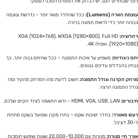
לפני שבוחרים דגם, יש לבדוק את המפרט הטכני לעומק:
עוצמת הארה (Lumens):
ככל שהחדר מואר יותר – נדרשת עוצמה
גבוהה יותר כדי לראות תמונה ברורה.
רזולוציה:
XGA (1024×768), WXGA (1280×800), Full HD
(1920×1080), ואפילו 4K.
יחס ניגודיות:
משפיע על איכות התמונה – ככל שהיחס גבוה יותר, כך
נבחין בהבדלים עדינים בגוונים.
מרחק הקרנה וגודל התמונה:
חשוב לדעת מהו המרחק מהקיר ומה
גודל התמונה הרצוי.
חיבורים:
HDMI, VGA, USB, LAN – ודאו התאמה לציוד הקיים שלכם.
רעש מאוורר:
בחדר ישיבות שקט – בחרו מקרן שפועל בשקט מתחת
ל-30 דציבל.
אורך חיי מנורה:
מנורות עם 10,000–20,000 שעות שימוש חוסכות