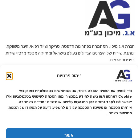
חברת א.ג מיכון, המתמחה בפתרונות הדפסה, סריקה וציוד רפואי, הינה משווקת
ונותנת שירות של היצרנים הגדולים בעולם בישראל ומחזיקה מספר מרכזי שירות
בפריסה ארצית.
החברה פועלות עפ"י תווי תקן ואיכות ISO 9001 ודוגלת במתן השירות האמין
ניהול פרטיות
והמקצועי ביותר ללקוחותיה.
ט.ל.ח
כדי לספק את החוויה הטובה ביותר, אנו משתמשים בטכנולוגיות כמו קובצי
Cookie לאחסון ו/או גישה למידע במכשיר. מתן הסכמה לשימוש בטכנולוגיות אלו
עקבו אחרינו
יאפשר לנו לעבד נתונים כגון התנהגות גלישה או מזהים ייחודיים באתר זה.
אי־מתן הסכמה או משיכת ההסכמה עלולים להשפיע לרעה על תפקודן של תכונות
מסוימות באתר.
מפת אתר
קטגוריות
אסור להחמיץ
צור קשר
פתרונות הדפסה
מבצעים
אשר