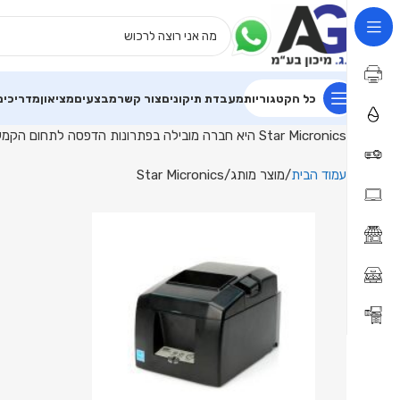
פתרונות
הדפסה
לנקודות
מכירה
מבית
כל הקטגוריות
מעבדת תיקונים
צור קשר
מבצעים
מציאון
מדריכים
Star
Micronics
Star Micronics היא חברה מובילה בפתרונות הדפסה לתחום הקמעונאות והאירוח, המתמחה במדפסות קבלות, מדפסות תרמיות ומערכות POS חכמות.
|
א.ג
עמוד הבית
מוצר מותג
Star Micronics
מיכון