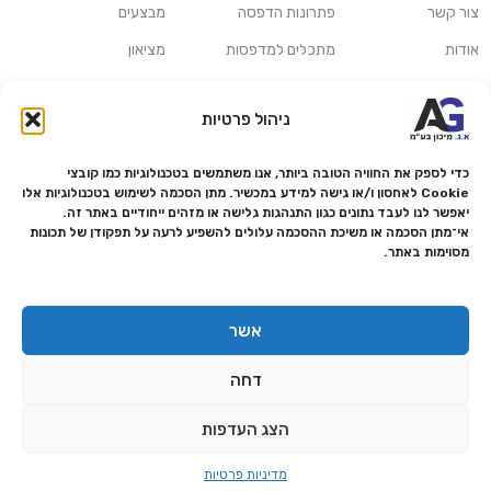
צור קשר
פתרונות הדפסה
מבצעים
אודות
מתכלים למדפסות
מציאון
סניפים
פתרונות הקרנה ומולטימדיה
כלי חישוב
ניהול פרטיות
משלוחים ואיסוף עצמי
פתרונות סריקה
מדריכים ומאמרים
פתרונות קמעונאות
כדי לספק את החוויה הטובה ביותר, אנו משתמשים בטכנולוגיות כמו קובצי
Cookie לאחסון ו/או גישה למידע במכשיר. מתן הסכמה לשימוש בטכנולוגיות אלו
מותגים
פתרונות למגזר הרפואי
יאפשר לנו לעבד נתונים כגון התנהגות גלישה או מזהים ייחודיים באתר זה.
אי־מתן הסכמה או משיכת ההסכמה עלולים להשפיע לרעה על תפקודן של תכונות
מעבדת תיקונים
מסוימות באתר.
הצהרת נגישות
מדיניות פרטיות
אשר
מדיניות החזרות והחזרים
דחה
אמנת שירות
תקנון החנות
הצג העדפות
0
מדיניות פרטיות
ף הבית
תפריט
עגלה
וואטסאפ