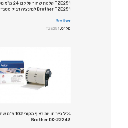
TZE251 קלטת שחור על לבן 
Brother TZE251 למינציה דביק סטנדרטי
Brother
מק"ט:
TZE251
גליל נייר תוויות רציף מ
Brother DK-22243