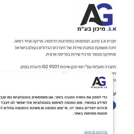
חברת א.ג מיכון, המתמחה בפתרונות הדפסה, סריקה וציוד רפואי,
הינה משווקת ונותנת שירות של היצרנים הגדולים בעולם בישראל
ומחזיקה מספר מרכזי שירות בפריסה ארצית.
החברה פועלות עפ"י תווי תקן ואיכות ISO 9001 ודוגלת במתן
השירות האמין והמקצועי ביותר ללקוחותיה.
ט.ל.ח
עקבו אחרינו
למידע במכשיר. מתן הסכמה לשימוש בטכנולוגיות אלו יאפשר לנו לעבד נת
מזהים ייחודיים באתר זה. אי־מתן הסכמה או משיכת ההסכמה עלולים ל
תכונות מסוימות באתר.
מדיניות פרטיות