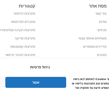
מפת אתר
קטגוריות
צור קשר
פתרונות הדפסה
אודות
מתכלים למדפסות
סניפים
פתרונות הקרנה ומולטימדיה
משלוחים ואיסוף עצמי
פתרונות סריקה
מדריכים ומאמרים
פתרונות קמעונאות
מותגים
פתרונות למגזר הרפואי
מעבדת תיקונים
ניהול פרטיות
הצהרת נגישות
כדי לספק את החוויה הטובה ביותר, אנו משתמשים בטכנולוגיות כמו קובצי Cookie לאחסון ו/או גישה
מדיניות פרטיות
אשר
ונים כגון התנהגות גלישה או
מדיניות החזרות והחזרים
השפיע לרעה על תפקודן של
אמנת שירות
תקנון החנות