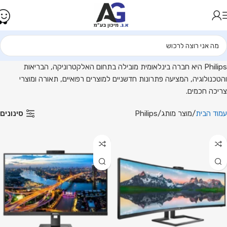
סכים
פתרונות
צוגה
קצועיים
בית
Philip
Philips היא חברה בינלאומית מובילה בתחום האלקטרוניקה, הבריאות
והטכנולוגיה, המציעה פתרונות חדשניים למוצרים רפואיים, תאורה ומוצרי
.ג
צריכה חכמים.
יכון
סינונים
עמוד הבית
מוצר מותג
Philips