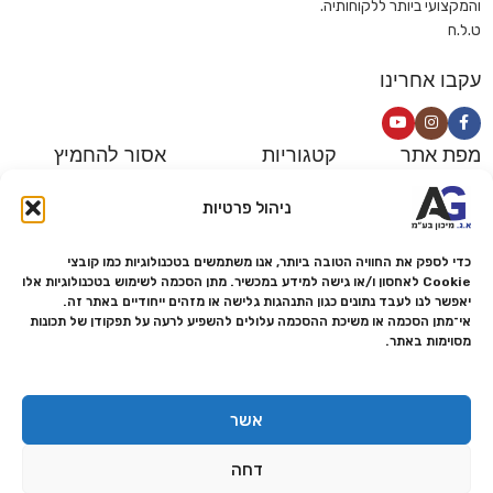
והמקצועי ביותר ללקוחותיה.
ט.ל.ח
עקבו אחרינו
מפת אתר
קטגוריות
אסור להחמיץ
צור קשר
פתרונות הדפסה
מבצעים
ניהול פרטיות
אודות
מתכלים למדפסות
מציאון
כדי לספק את החוויה הטובה ביותר, אנו משתמשים בטכנולוגיות כמו קובצי
סניפים
פתרונות הקרנה ומולטימדיה
כלי חישוב
Cookie לאחסון ו/או גישה למידע במכשיר. מתן הסכמה לשימוש בטכנולוגיות אלו
משלוחים ואיסוף עצמי
פתרונות סריקה
יאפשר לנו לעבד נתונים כגון התנהגות גלישה או מזהים ייחודיים באתר זה.
אי־מתן הסכמה או משיכת ההסכמה עלולים להשפיע לרעה על תפקודן של תכונות
מדריכים ומאמרים
פתרונות קמעונאות
מסוימות באתר.
מותגים
פתרונות למגזר הרפואי
מעבדת תיקונים
אשר
הצהרת נגישות
דחה
מדיניות פרטיות