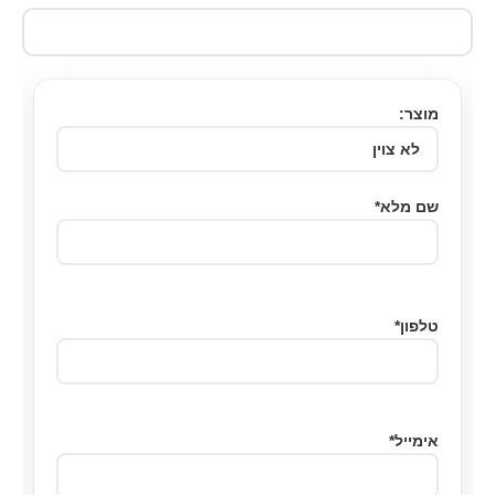
מוצר:
שם מלא*
טלפון*
אימייל*