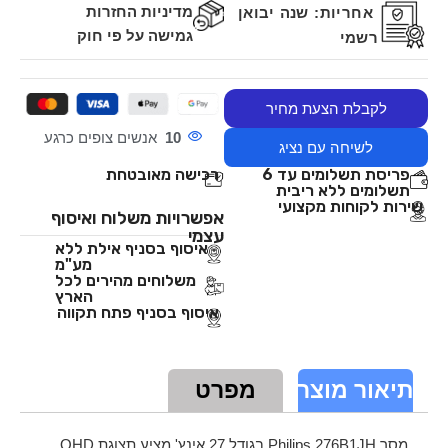
מדיניות החזרות
אחריות:
שנה יבואן
גמישה על פי חוק
רשמי
לקבלת הצעת מחיר
10
אנשים צופים כרגע
לשיחה עם נציג
פריסת תשלומים עד 6
רכישה מאובטחת
תשלומים ללא ריבית
שירות לקוחות מקצועי
אפשרויות משלוח ואיסוף
עצמי
איסוף בסניף אילת ללא
מע"מ
משלוחים מהירים לכל
הארץ
איסוף בסניף פתח תקווה
תיאור מוצר
מפרט
מסך Philips 276B1JH בגודל 27 אינץ' מציע תצוגת QHD