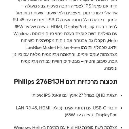
חדה עם פאנל IPS לצפייה רחבה ואיכות צבע מעולה –
אידיאלי לעורכי תוכן, מעצבים ולמי שעובד שעות רבות מול
המסך. דגם זה כולל תחנת עגינה USB-C מובנית עם RJ-45
לחיבור רשת קווי, HDMI, DisplayPort וטעינה של עד 65W.
עם מצלמת רשת קופצת בעלת זיהוי פנים מבוסס Windows
Hello, תקבלו גם אבטחה וגם נוחות מקסימלית בשיחות
וידאו. טכנולוגיות כמו Flicker-Free ו-LowBlue Mode
מצמצמות עומס עיניים, והתאמה ארגונומית מלאה עם כיוונון
גובה, סיבוב והטיה – מבטיחים חוויית עבודה ארגונומית
ונעימה.
תכונות מרכזיות דגם Philips 276B1JH
תצוגת QHD בגודל 27 אינץ' עם פאנל IPS איכותי
חיבור USB-C עם תחנת עגינה (כולל LAN RJ-45, HDMI,
DisplayPort, טעינה עד 65W)
מצלמת רשת קופצת Full HD עם תמיכה ב-Windows Hello