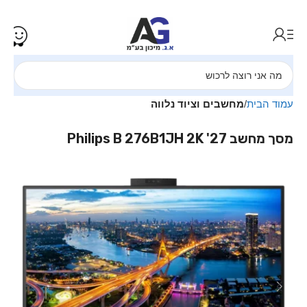
עמוד הבית
מחשבים וציוד נלווה
מסך מחשב ‏27' Philips B 276B1JH 2K