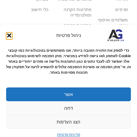
סניפים
פתרונות הקרנה
כלי חישוב
ומולטימדיה
משלוחים ואיסוף
עצמי
פתרונות סריקה
ניהול פרטיות
מדריכים ומאמרים
פתרונות קמעונאות
מותגים
פתרונות למגזר הרפואי
כדי לספק את החוויה הטובה ביותר, אנו משתמשים בטכנולוגיות כמו קובצי
Cookie לאחסון ו/או גישה למידע במכשיר. מתן הסכמה לשימוש בטכנולוגיות
מעבדת תיקונים
אלו יאפשר לנו לעבד נתונים כגון התנהגות גלישה או מזהים ייחודיים באתר
הצהרת נגישות
זה. אי־מתן הסכמה או משיכת ההסכמה עלולים להשפיע לרעה על תפקודן של
תכונות מסוימות באתר.
מדיניות פרטיות
מדיניות החזרות
והחזרים
אשר
אמנת שירות
דחה
תקנון החנות
הצג העדפות
0
מדיניות פרטיות