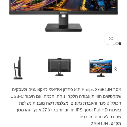
Click to enlarge
מסך Philips 276B1JH הוא פתרון אידיאלי למקצוענים ולעסקים
שמחפשים חוויית עבודה חלקה, נוחה וחכמה. עם חיבור USB-C
הכולל טעינה והעברת נתונים, מצלמת רשת מובנית נשלפת
באיכות Full HD ומסך IPS חד וברור בגודל 27 אינץ', זהו מסך
שנבנה לעבודה מודרנית.
מק"ט:
276B1JH