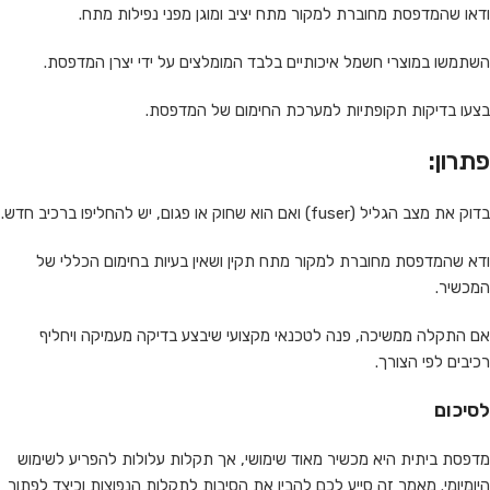
ודאו שהמדפסת מחוברת למקור מתח יציב ומוגן מפני נפילות מתח.
השתמשו במוצרי חשמל איכותיים בלבד המומלצים על ידי יצרן המדפסת.
בצעו בדיקות תקופתיות למערכת החימום של המדפסת.
פתרון:
בדוק את מצב הגליל (fuser) ואם הוא שחוק או פגום, יש להחליפו ברכיב חדש.
ודא שהמדפסת מחוברת למקור מתח תקין ושאין בעיות בחימום הכללי של
המכשיר.
אם התקלה ממשיכה, פנה לטכנאי מקצועי שיבצע בדיקה מעמיקה ויחליף
רכיבים לפי הצורך.
לסיכום
מדפסת ביתית היא מכשיר מאוד שימושי, אך תקלות עלולות להפריע לשימוש
היומיומי. מאמר זה סייע לכם להבין את הסיבות לתקלות הנפוצות וכיצד לפתור