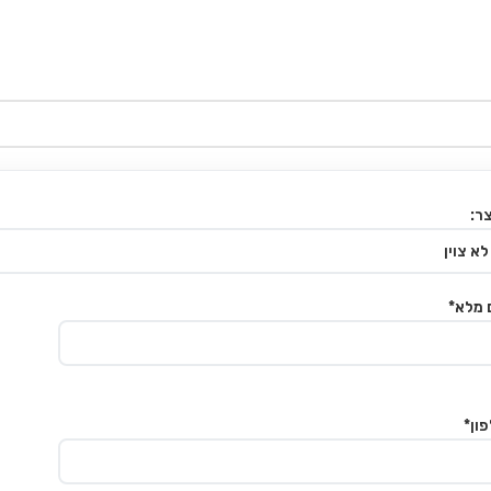
ר:
 מלא*
ון*