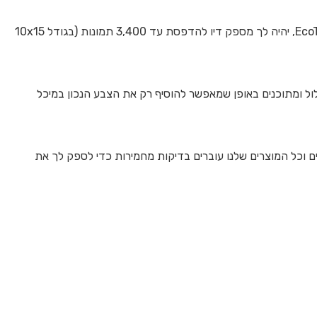
באמצעות סדרת דיו זו אפשר להדפיס תמונות ללא צורך לדאוג לעלויות. החל מערכת הדיו הראשונה שכוללה יחד עם מדפסת EcoTank, יהיה לך מספק דיו להדפסת עד 3,400 תמונות (בגודל 10x15
ולת לכלול ומתוכנים באופן שמאפשר להוסיף רק את הצבע הנכון במיכל
יצור חדשניים וכל המוצרים שלנו עוברים בדיקות מחמירות כדי לספק לך את