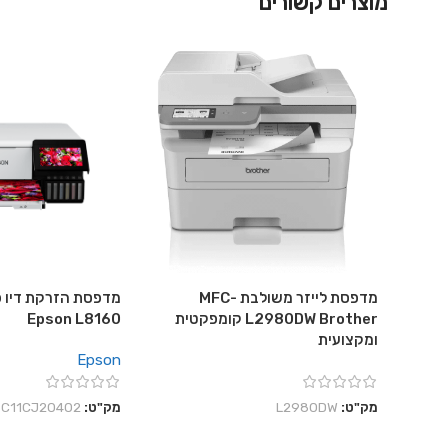
מוצרים קשורים
מדפסת לייזר משולבת MFC-
מדפסת הזרקת דיו פ
L2980DW Brother קומפקטית
Epson L8160
ומקצועית
Epson
מק"ט:
L2980DW
מק"ט:
C11CJ20402