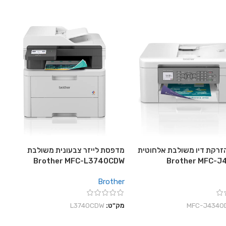
רקת דיו משולבת אלחוטית
מדפסת לייזר צבעונית משולבת
Brother MFC-L3740CDW
Brother MFC-
Brother
‎MFC-J4340
מק"ט:
L3740CDW