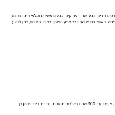
מחזיקות מעמד זמן רב, עם פרטים חדים, צבעי שחור עמוקים וצבעים עשירים ומלאי חיים. בקבוקי
סה. כאשר בסופו של דבר מגיע הצורך במילוי מחדש, ניתן לבצע
עם סדרת חמישה צבעי הדיו שכוללת גם דיו מסוג שחור Photo ‏(PBk), מתקבלת הדפסת פוטו איכותית של תמונות היכולות להחזיק מעמד עד 300 שנים באלבום תמונות. סדרת דיו זו תיתן לך