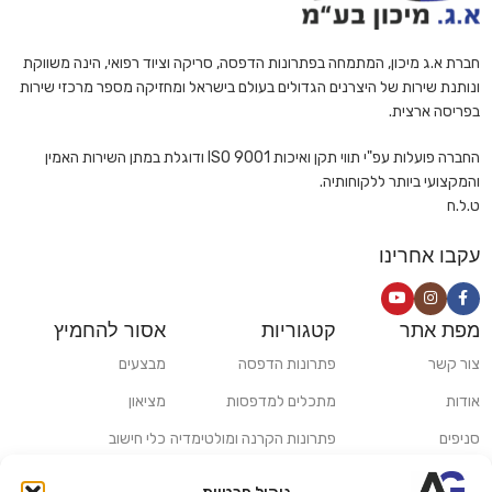
חברת א.ג מיכון, המתמחה בפתרונות הדפסה, סריקה וציוד רפואי, הינה משווקת
ונותנת שירות של היצרנים הגדולים בעולם בישראל ומחזיקה מספר מרכזי שירות
בפריסה ארצית.
החברה פועלות עפ"י תווי תקן ואיכות ISO 9001 ודוגלת במתן השירות האמין
והמקצועי ביותר ללקוחותיה.
ט.ל.ח
עקבו אחרינו
מפת אתר
קטגוריות
אסור להחמיץ
צור קשר
פתרונות הדפסה
מבצעים
אודות
מתכלים למדפסות
מציאון
סניפים
פתרונות הקרנה ומולטימדיה
כלי חישוב
משלוחים ואיסוף עצמי
פתרונות סריקה