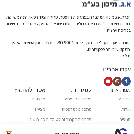
חברת א.ג מיכון, המתמחה בפתרונות הדפסה, סריקה וציוד רפואי, הינה משווקת
ונותנת שירות של היצרנים הגדולים בעולם בישראל ומחזיקה מספר מרכזי שירות
בפריסה ארצית.
החברה פועלות עפ"י תווי תקן ואיכות ISO 9001 ודוגלת במתן השירות האמין
והמקצועי ביותר ללקוחותיה.
ט.ל.ח
עקבו אחרינו
מפת אתר
קטגוריות
אסור להחמיץ
צור קשר
פתרונות הדפסה
מבצעים
אודות
מתכלים למדפסות
מציאון
סניפים
פתרונות הקרנה ומולטימדיה
כלי חישוב
משלוחים ואיסוף עצמי
פתרונות סריקה