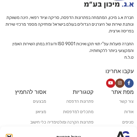
חברת א.ג מיכון, המתמחה בפתרונות הדפסה, סריקה וציוד רפואי, הינה משווקת
ונותנת שירות של היצרנים הגדולים בעולם בישראל ומחזיקה מספר מרכזי שירות
בפריסה ארצית.
החברה פועלות עפ"י תווי תקן ואיכות ISO 9001 ודוגלת במתן השירות האמין
והמקצועי ביותר ללקוחותיה.
ט.ל.ח
עקבו אחרינו
מפת אתר
קטגוריות
אסור להחמיץ
צור קשר
פתרונות הדפסה
מבצעים
אודות
מתכלים למדפסות
מציאון
סניפים
פתרונות הקרנה ומולטימדיה
כלי חישוב
משלוחים ואיסוף עצמי
פתרונות סריקה