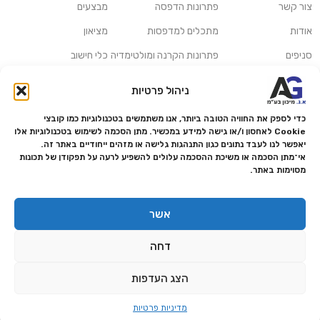
צור קשר
פתרונות הדפסה
מבצעים
אודות
מתכלים למדפסות
מציאון
סניפים
פתרונות הקרנה ומולטימדיה
כלי חישוב
משלוחים ואיסוף עצמי
פתרונות סריקה
ניהול פרטיות
מדריכים ומאמרים
פתרונות קמעונאות
כדי לספק את החוויה הטובה ביותר, אנו משתמשים בטכנולוגיות כמו קובצי
מותגים
פתרונות למגזר הרפואי
Cookie לאחסון ו/או גישה למידע במכשיר. מתן הסכמה לשימוש בטכנולוגיות אלו
יאפשר לנו לעבד נתונים כגון התנהגות גלישה או מזהים ייחודיים באתר זה.
מעבדת תיקונים
אי־מתן הסכמה או משיכת ההסכמה עלולים להשפיע לרעה על תפקודן של תכונות
מסוימות באתר.
הצהרת נגישות
מדיניות פרטיות
אשר
מדיניות החזרות והחזרים
דחה
אמנת שירות
תקנון החנות
הצג העדפות
0
מדיניות פרטיות
ף הבית
תפריט
עגלה
וואטסאפ