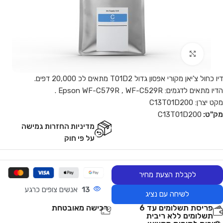
Click to enlarge
דיו כחול צ'יאן מקורי אפסון גדול T01D2 מתאים לכ 20,000 דפים.
הדיו מתאים לדגמים: Epson WF-C579R , WF-C529R .
מקט יצרן: C13T01D200
מק"ט:
C13T01D200
מדיניות החזרות גמישה
על פי חוק
לקבלת הצעת מחיר
13
אנשים צופים כרגע
לשיחה עם נציג
פריסת תשלומים עד 6
רכישה מאובטחת
תשלומים ללא ריבית