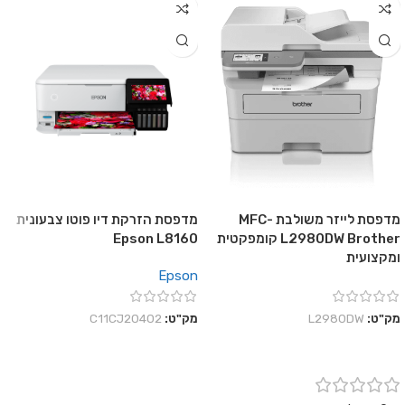
מדפסת לייזר משולבת MFC-
מדפסת הזרקת דיו פוטו צבעונית
L2980DW Brother קומפקטית
Epson L8160
ומקצועית
Epson
מק"ט:
L2980DW
מק"ט:
C11CJ20402