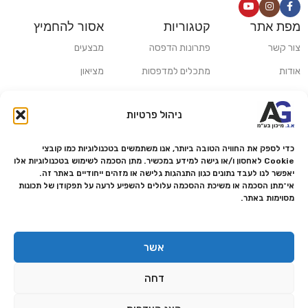
מפת אתר
קטגוריות
אסור להחמיץ
צור קשר
פתרונות הדפסה
מבצעים
אודות
מתכלים למדפסות
מציאון
סניפים
פתרונות הקרנה ומולטימדיה
כלי חישוב
ניהול פרטיות
משלוחים ואיסוף עצמי
פתרונות סריקה
מדריכים ומאמרים
פתרונות קמעונאות
כדי לספק את החוויה הטובה ביותר, אנו משתמשים בטכנולוגיות כמו קובצי
Cookie לאחסון ו/או גישה למידע במכשיר. מתן הסכמה לשימוש בטכנולוגיות אלו
מותגים
פתרונות למגזר הרפואי
יאפשר לנו לעבד נתונים כגון התנהגות גלישה או מזהים ייחודיים באתר זה.
אי־מתן הסכמה או משיכת ההסכמה עלולים להשפיע לרעה על תפקודן של תכונות
מעבדת תיקונים
מסוימות באתר.
הצהרת נגישות
מדיניות פרטיות
אשר
מדיניות החזרות והחזרים
דחה
אמנת שירות
תקנון החנות