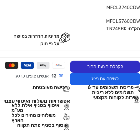
MFCL3740CDW
MFCL3760CDW
מק"ט:
TN248BK
מדיניות החזרות גמישה
על פי חוק
לקבלת הצעת מחיר
12
אנשים צופים כרגע
לשיחה עם נציג
פריסת תשלומים עד 6
רכישה מאובטחת
תשלומים ללא ריבית
שירות לקוחות מקצועי
אפשרויות משלוח ואיסוף עצמי
איסוף בסניף אילת ללא
מע"מ
משלוחים מהירים לכל
הארץ
איסוף בסניף פתח תקווה