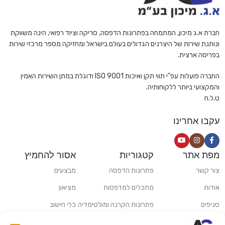
חברת א.ג מיכון, המתמחה בפתרונות הדפסה, סריקה וציוד רפואי, הינה משווקת
ונותנת שירות של היצרנים הגדולים בעולם בישראל ומחזיקה מספר מרכזי שירות
בפריסה ארצית.
החברה פועלות עפ"י תווי תקן ואיכות ISO 9001 ודוגלת במתן השירות האמין
והמקצועי ביותר ללקוחותיה.
ט.ל.ח
עקבו אחרינו
מפת אתר
קטגוריות
אסור להחמיץ
צור קשר
פתרונות הדפסה
מבצעים
אודות
מתכלים למדפסות
מציאון
סניפים
פתרונות הקרנה ומולטימדיה
כלי חישוב
משלוחים ואיסוף עצמי
פתרונות סריקה