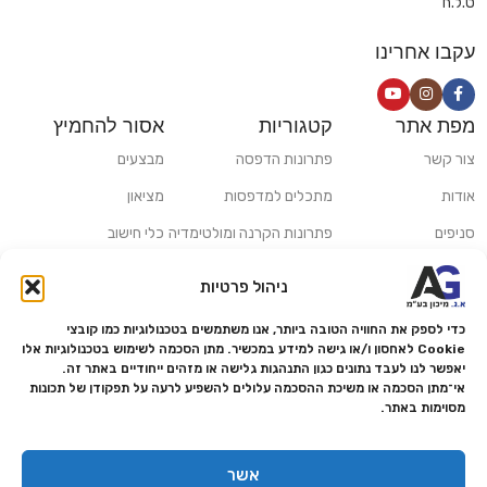
ט.ל.ח
עקבו אחרינו
מפת אתר
קטגוריות
אסור להחמיץ
צור קשר
פתרונות הדפסה
מבצעים
אודות
מתכלים למדפסות
מציאון
סניפים
פתרונות הקרנה ומולטימדיה
כלי חישוב
משלוחים ואיסוף עצמי
פתרונות סריקה
ניהול פרטיות
מדריכים ומאמרים
פתרונות קמעונאות
כדי לספק את החוויה הטובה ביותר, אנו משתמשים בטכנולוגיות כמו קובצי
מותגים
פתרונות למגזר הרפואי
Cookie לאחסון ו/או גישה למידע במכשיר. מתן הסכמה לשימוש בטכנולוגיות אלו
יאפשר לנו לעבד נתונים כגון התנהגות גלישה או מזהים ייחודיים באתר זה.
מעבדת תיקונים
אי־מתן הסכמה או משיכת ההסכמה עלולים להשפיע לרעה על תפקודן של תכונות
מסוימות באתר.
הצהרת נגישות
מדיניות פרטיות
אשר