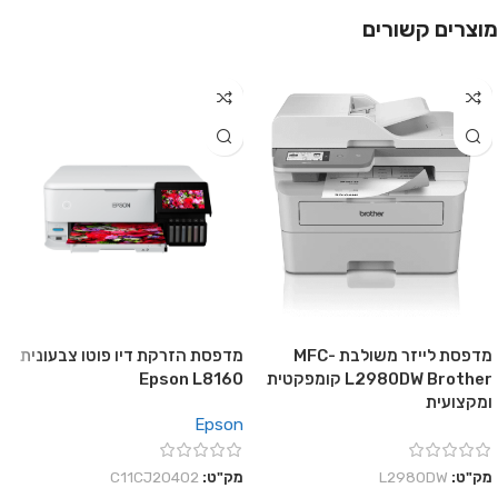
מוצרים קשורים
מדפסת לייזר משולבת MFC-
מדפסת הזרקת דיו פוטו צבעונית
L2980DW Brother קומפקטית
Epson L8160
ומקצועית
Epson
מק"ט:
L2980DW
מק"ט:
C11CJ20402