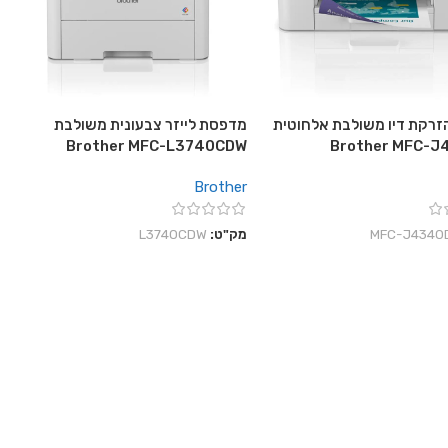
רקת דיו משולבת אלחוטית
מדפסת לייזר צבעונית משולבת
Brother MFC-L3740CDW
Brother MFC-
Brother
‎MFC-J4340
מק"ט:
L3740CDW