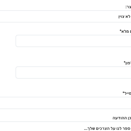
ר:
 מלא*
ון*
ייל*
ן ההודעה