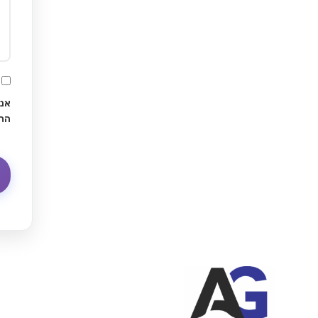
אני
הח