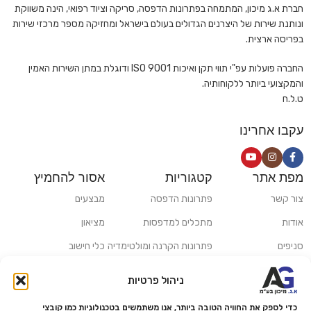
חברת א.ג מיכון, המתמחה בפתרונות הדפסה, סריקה וציוד רפואי, הינה משווקת
ונותנת שירות של היצרנים הגדולים בעולם בישראל ומחזיקה מספר מרכזי שירות
בפריסה ארצית.
החברה פועלות עפ"י תווי תקן ואיכות ISO 9001 ודוגלת במתן השירות האמין
והמקצועי ביותר ללקוחותיה.
ט.ל.ח
עקבו אחרינו
מפת אתר
קטגוריות
אסור להחמיץ
צור קשר
פתרונות הדפסה
מבצעים
אודות
מתכלים למדפסות
מציאון
סניפים
פתרונות הקרנה ומולטימדיה
כלי חישוב
משלוחים ואיסוף עצמי
פתרונות סריקה
ניהול פרטיות
מדריכים ומאמרים
פתרונות קמעונאות
כדי לספק את החוויה הטובה ביותר, אנו משתמשים בטכנולוגיות כמו קובצי