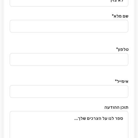
שם מלא*
טלפון*
אימייל*
תוכן ההודעה