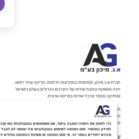
חברת א.ג מיכון, המתמחה בפתרונות הדפסה, סריקה וציוד רפואי,
הינה משווקת ונותנת שירות של היצרנים הגדולים בעולם בישראל
ומחזיקה מספר מרכזי שירות בפריסה ארצית.
החברה פועלות עפ"י תווי תקן ואיכות ISO 9001 ודוגלת במתן
השירות האמין והמקצועי ביותר ללקוחותיה.
ט.ל.ח
למידע במכשיר. מתן הסכמה לשימוש בטכנולוגיות אלו יאפשר לנו לעבד נת
מזהים ייחודיים באתר זה. אי־מתן הסכמה או משיכת ההסכמה עלולים ל
עקבו אחרינו