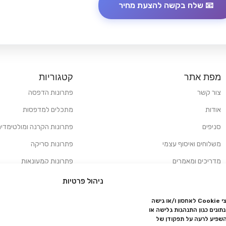
מפת אתר
קטגוריות
צור קשר
פתרונות הדפסה
אודות
מתכלים למדפסות
סניפים
פתרונות הקרנה ומולטימדיה
משלוחים ואיסוף עצמי
פתרונות סריקה
מדריכים ומאמרים
פתרונות קמעונאות
מותגים
פתרונות למגזר הרפואי
ניהול פרטיות
מעבדת תיקונים
כדי לספק את החוויה הטובה ביותר, אנו משתמשים בטכנולוגיות כמו קובצי Cookie לאחסון ו/או גישה
ונים כגון התנהגות גלישה או
הצהרת נגישות
השפיע לרעה על תפקודן של