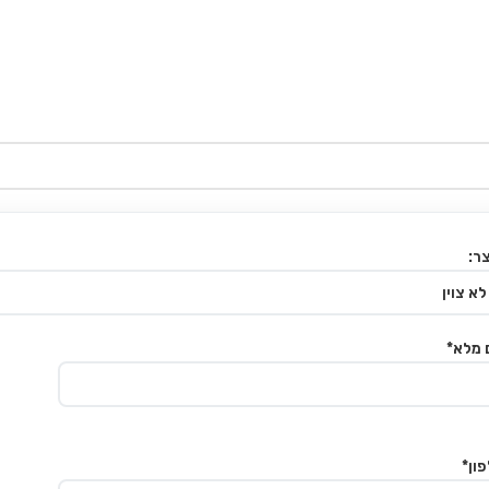
ר:
 מלא*
ון*