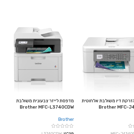
רקת דיו משולבת אלחוטית
מדפסת לייזר צבעונית משולבת
Brother MFC-L3740CDW
Brother MFC-
Brother
‎MFC-J4340
מק"ט:
L3740CDW