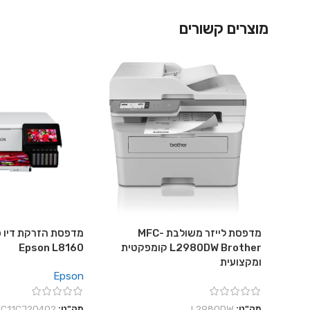
מוצרים קשורים
מדפסת לייזר משולבת MFC-
מדפסת הזרקת דיו פ
L2980DW Brother קומפקטית
Epson L8160
ומקצועית
Epson
מק"ט:
L2980DW
מק"ט:
C11CJ20402