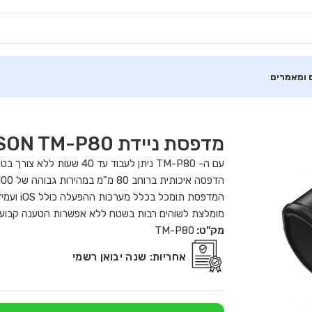
 ומאמרים
מדפסת ניידת EPSON TM-P80
עם ה- TM-P80 ניתן לעבוד עד 40 שעות ללא צורך בטעינה.
הדפסה איכותית ברוחב 80 מ"מ במהירות גבוהה של 100 מ"מ לשניה.
המדפסת תומכל בכלל מערכות ההפעלה כולל iOS ועמידה בפני נפילות ואבק לפי תקן IP54.
מומלצת לשוהים רבות בשטח ללא אפשרות הטענה קבועה
מק"ט:
TM-P80
אחריות:
שנה יבואן רשמי