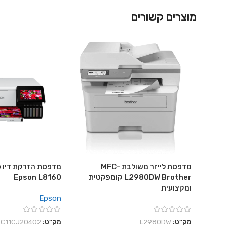
מוצרים קשורים
מדפסת לייזר משולבת MFC-
מדפסת הזרקת דיו פ
L2980DW Brother קומפקטית
Epson L8160
ומקצועית
Epson
מק"ט:
L2980DW
מק"ט:
C11CJ20402