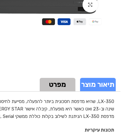
Click to enlarge
תיאור מוצר
מפרט
שינה וב-23 ואט כאשר היא מופעלת, קיבלה אישור ENERGY STAR הודות למצויינותה בתחום החיסכון באנרגיה.
מדפסת LX-350 הניתנת לשילוב בקלות כוללת ממשקי Parallel, Serial וממשק USB כסטנדרט והיא תתאים היטב לכל שולחן עבודה, הודות לעיצובה הקומפקטי ולמערכת ניהול הכבלים שלה.
תכונות עיקריות