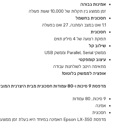
אמינות גבוהה
זמן ממוצע בין תקלות של 10,000 שעות פעולה
חסכונית בחשמל
1.1 ואט במצב המתנה, 27 ואט בפעולה
חסכונית
תפוקת רצועה של 4 מיליון תווים
שילוב קל
ממשקי Parallel, Serial וממשק USB
עיצוב קומפקטי
מתאימה היטב לשולחנות עבודה
אופציה לממשק בלוטוס!
מדפסת 9 סיכות ו-80 עמודות חסכונית מבית היצרנית המובילה בעולם לייצור מדפסות סיכות*.
9 סיכות, 80 עמודות
אמינה
חסכונית
מדפסת Epson LX-350 האמינה במיוחד היא בעלת זמן ממוצע בין תקלות של 10,000 שעות פעולה והיא המדפסת האידיאלית להדפסה של פרסומים ושל חומר פנימי שמצריכים נייר רציף או נייר מכתבים מרובה חלקים