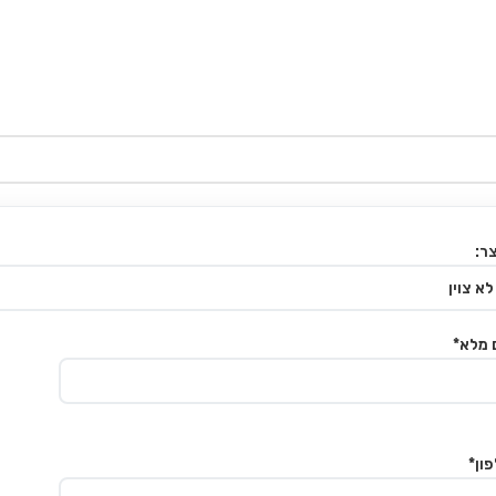
ר:
 מלא*
ון*