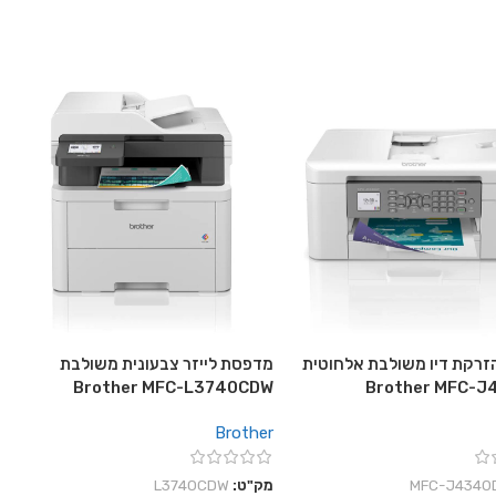
רקת דיו משולבת אלחוטית
מדפסת לייזר צבעונית משולבת
Brother MFC-L3740CDW
Brother MFC-
Brother
‎MFC-J4340
מק"ט:
L3740CDW