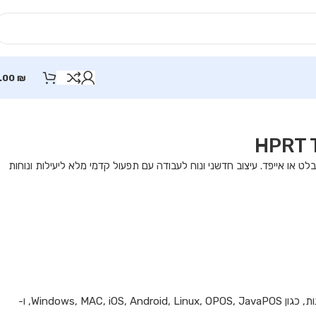
.00
₪
 או אייפד. עיצוב חדשני ונוח לעבודה עם תפעול קדמי מלא ליעילות ונוחות
* זמין במנהלי התקנים/SDK שונים עבור פלטפורמות שונות, כגון Windows, MAC, iOS, Android, Linux, OPOS, JavaPOS, ו-