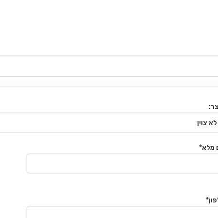
ר:
 מלא*
ון*