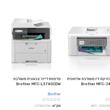
רקת דיו משולבת אלחוטית
מדפסת לייזר צבעונית משולבת
Brother MFC-L3740CDW
Brother MFC-
Brother
‎MFC-J4340
מק"ט:
L3740CDW