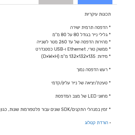
תכונות עיקריות
* הדפסה תרמית ישירה
* גלילי נייר בגודל 80 על 80 מ"מ
* מהירות הדפסה של עד 260 מטר לשנייה
* ממשק טורי, Ethernet ו-USB כסטנדרט
* מידות: 135×132×132 מ"מ (D×W×H)
* רעש הדפסה נמוך
* טעינת/יציאה של נייר עליון/קדמי
* מחווני LED של מצב המדפסת
* זמין במנהלי התקנים/SDK שונים עבור פלטפורמות שונות, כגון Windows, MAC, iOS, Android, Linux, OPOS, JavaPOS, ו-WinCE וכו'.
•
הורדת קטלוג