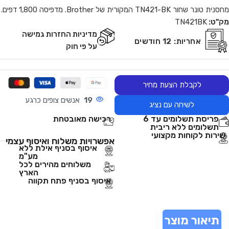
מחסנית טונר שחור TN421-BK המקורית של Brother. מדפיסה 1,800 דפים.
מק"ט:
TN421BK
מדיניות החזרות גמישה
אחריות:
12 חודשים
על פי חוק
לקבלת הצעת מחיר
19
אנשים צופים כרגע
לשיחה עם נציג
פריסת תשלומים עד 6
רכישה מאובטחת
תשלומים ללא ריבית
שירות לקוחות מקצועי
אפשרויות משלוח ואיסוף עצמי
איסוף בסניף אילת ללא
מע"מ
משלוחים מהירים לכל
הארץ
איסוף בסניף פתח תקווה
תיאור מוצר