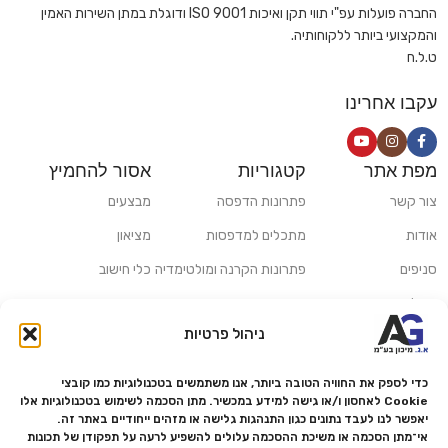
החברה פועלות עפ"י תווי תקן ואיכות ISO 9001 ודוגלת במתן השירות האמין
והמקצועי ביותר ללקוחותיה.
ט.ל.ח
עקבו אחרינו
מפת אתר
קטגוריות
אסור להחמיץ
צור קשר
פתרונות הדפסה
מבצעים
אודות
מתכלים למדפסות
מציאון
סניפים
פתרונות הקרנה ומולטימדיה
כלי חישוב
משלוחים ואיסוף עצמי
פתרונות סריקה
ניהול פרטיות
מדריכים ומאמרים
פתרונות קמעונאות
מותגים
פתרונות למגזר הרפואי
כדי לספק את החוויה הטובה ביותר, אנו משתמשים בטכנולוגיות כמו קובצי
Cookie לאחסון ו/או גישה למידע במכשיר. מתן הסכמה לשימוש בטכנולוגיות אלו
מעבדת תיקונים
יאפשר לנו לעבד נתונים כגון התנהגות גלישה או מזהים ייחודיים באתר זה.
אי־מתן הסכמה או משיכת ההסכמה עלולים להשפיע לרעה על תפקודן של תכונות
הצהרת נגישות