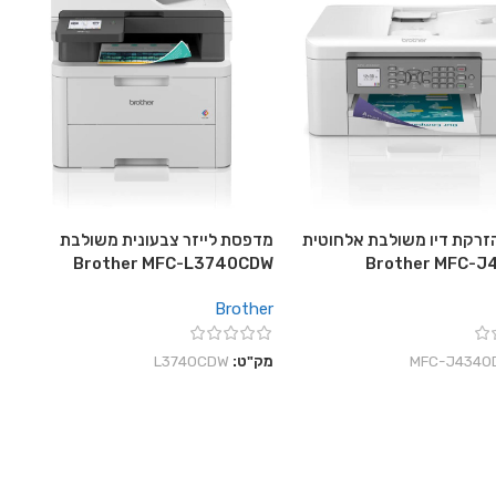
רקת דיו משולבת אלחוטית
מדפסת לייזר צבעונית משולבת
Brother MFC-L3740CDW
Brother MFC-
Brother
‎MFC-J4340
מק"ט:
L3740CDW