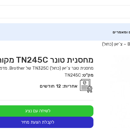
 ומאמרים
מחסנית טונר TN245C מקורית של Brother – צ`יאן (כחול)
מחסנית טונר צ`יאן (כחול) TN325C של Brother. מדפיסה 2,200 דפים.
מק"ט:
TN245C
אחריות:
12 חודשים
לשיחה עם נציג
לקבלת הצעת מחיר