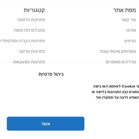
מפת אתר
קטגוריות
צור קשר
פתרונות הדפסה
אודות
מתכלים למדפסות
סניפים
פתרונות הקרנה ומולטימדיה
משלוחים ואיסוף עצמי
פתרונות סריקה
מדריכים ומאמרים
פתרונות קמעונאות
מותגים
פתרונות למגזר הרפואי
ניהול פרטיות
מעבדת תיקונים
כדי לספק את החוויה הטובה ביותר, אנו משתמשים בטכנולוגיות כמו קובצי Cookie לאחסון ו/או גישה
ונים כגון התנהגות גלישה או
הצהרת נגישות
השפיע לרעה על תפקודן של
מדיניות פרטיות
מדיניות החזרות והחזרים
אשר
אמנת שירות
תקנון החנות