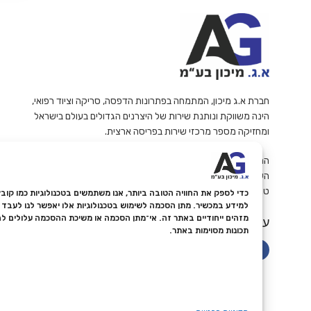
חברת א.ג מיכון, המתמחה בפתרונות הדפסה, סריקה וציוד רפואי,
הינה משווקת ונותנת שירות של היצרנים הגדולים בעולם בישראל
ומחזיקה מספר מרכזי שירות בפריסה ארצית.
החברה פועלות עפ"י תווי תקן ואיכות ISO 9001 ודוגלת במתן
השירות האמין והמקצועי ביותר ללקוחותיה.
ט.ל.ח
למידע במכשיר. מתן הסכמה לשימוש בטכנולוגיות אלו יאפשר לנו לעבד נת
מזהים ייחודיים באתר זה. אי־מתן הסכמה או משיכת ההסכמה עלולים ל
עקבו אחרינו
תכונות מסוימות באתר.