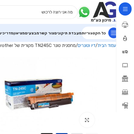
כל הקטגוריות
מעבדת תיקונים
צור קשר
מבצעים
מציאון
מדריכים
עמוד הבית
דיו וטונרים
מחסנית טונר TN245C מקורית של Brother – צ`יאן (כחול)
Click to enlarge