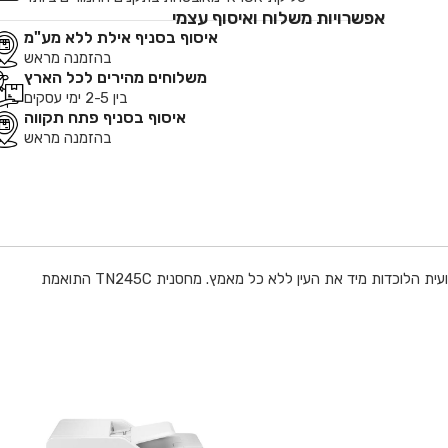
אפשרויות משלוח ואיסוף עצמי
איסוף בסניף אילת ללא מע"מ
בהזמנה מראש
משלוחים מהירים לכל הארץ
בין 2-5 ימי עסקים
איסוף בסניף פתח תקווה
בהזמנה מראש
מחסנית טונר צ`יאן (כחול) TN245C מקורית של Brother זו מבטיחה שהמדפסת הצבעונית שלכם תמשיך לספק תוצאות הדפסה באיכות מקצועית הלוכדות מיד את העין ללא כל מאמץ. מחסנית TN245C התואמת