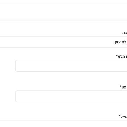
ר:
 מלא*
ון*
ייל*