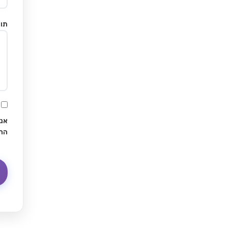
תוכ
אני
הח