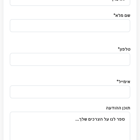
שם מלא*
טלפון*
אימייל*
תוכן ההודעה