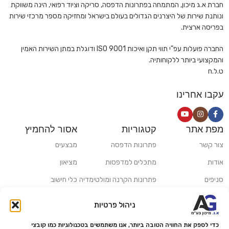
חברת א.ג מיכון, המתמחה בפתרונות הדפסה, סריקה וציוד רפואי, הינה משווקת
ונותנת שירות של היצרנים הגדולים בעולם בישראל ומחזיקה מספר מרכזי שירות
בפריסה ארצית.
החברה פועלות עפ"י תווי תקן ואיכות ISO 9001 ודוגלת במתן השירות האמין
והמקצועי ביותר ללקוחותיה.
ט.ל.ח
עקבו אחרינו
מפת אתר
קטגוריות
אסור להחמיץ
צור קשר
פתרונות הדפסה
מבצעים
אודות
מתכלים למדפסות
מציאון
סניפים
פתרונות הקרנה ומולטימדיה
כלי חישוב
משלוחים ואיסוף עצמי
פתרונות סריקה
ניהול פרטיות
מדריכים ומאמרים
פתרונות קמעונאות
כדי לספק את החוויה הטובה ביותר, אנו משתמשים בטכנולוגיות כמו קובצי