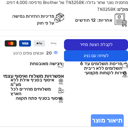
מחסנית טונר שחור גדולה TN325BK של Brother מדפיסה 4,000 דפים.
מק"ט:
TN325BK
מדיניות החזרות גמישה
אחריות:
12 חודשים
על פי חוק
לקבלת הצעת מחיר
20
אנשים צופים כרגע
לשיחה עם נציג
פריסת תשלומים עד 6
רכישה מאובטחת
תשלומים ללא ריבית
שירות לקוחות מקצועי
אפשרויות משלוח ואיסוף עצמי
איסוף בסניף אילת ללא
מע"מ
משלוחים מהירים לכל
הארץ
איסוף בסניף פתח תקווה
תיאור מוצר