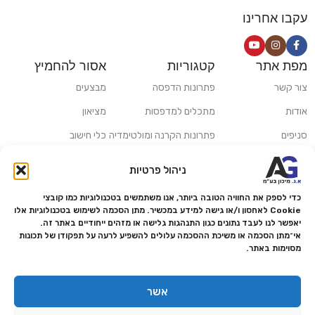
עקבו אחרינו
מפת אתר
קטגוריות
אסור להחמיץ
צור קשר
פתרונות הדפסה
מבצעים
אודות
מתכלים למדפסות
מציאון
סניפים
פתרונות הקרנה ומולטימדיה
כלי חישוב
משלוחים ואיסוף עצמי
פתרונות סריקה
ניהול פרטיות
מדריכים ומאמרים
פתרונות קמעונאות
כדי לספק את החוויה הטובה ביותר, אנו משתמשים בטכנולוגיות כמו קובצי
מותגים
פתרונות למגזר הרפואי
Cookie לאחסון ו/או גישה למידע במכשיר. מתן הסכמה לשימוש בטכנולוגיות אלו
יאפשר לנו לעבד נתונים כגון התנהגות גלישה או מזהים ייחודיים באתר זה.
מעבדת תיקונים
אי־מתן הסכמה או משיכת ההסכמה עלולים להשפיע לרעה על תפקודן של תכונות
מסוימות באתר.
הצהרת נגישות
מדיניות פרטיות
אשר
מדיניות החזרות והחזרים