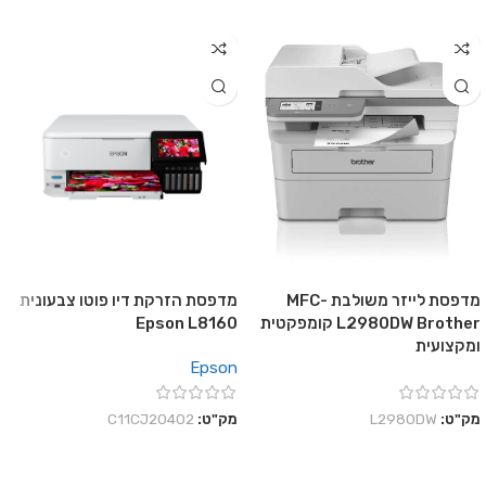
מדפסת לייזר משולבת MFC-
מדפסת הזרקת דיו פוטו צבעונית
L2980DW Brother קומפקטית
Epson L8160
ומקצועית
Epson
מק"ט:
L2980DW
מק"ט:
C11CJ20402