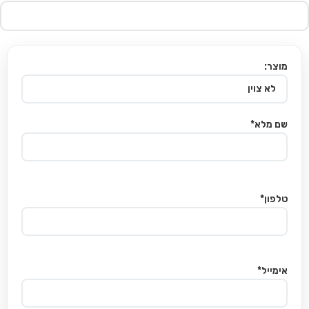
מוצר:
שם מלא*
טלפון*
אימייל*