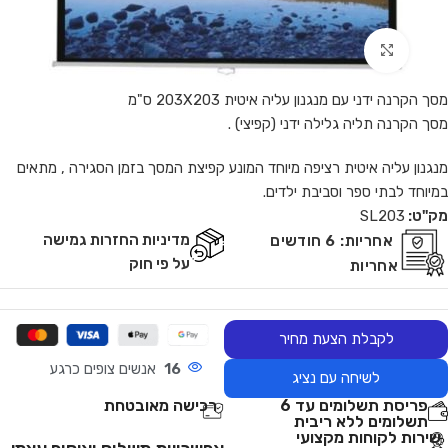
Click to enlarge
מסך הקרנה ידני עם מנגנון עליה איטית 203X203 ס"מ
מסך הקרנה תליה גלילה ידני (קפיצי) .
מנגנון עליה איטית רציפה מיוחד המונע קפיצת המסך בזמן הסגירה , מתאים
במיוחד לבתי ספר וסביבת ילדים.
מק"ט:
SL203
מדיניות החזרות גמישה
אחריות:
6 חודשים
על פי חוק
אחריות
לקבלת הצעת מחיר
16
אנשים צופים כרגע
לשיחה עם נציג
פריסת תשלומים עד 6
רכישה מאובטחת
תשלומים ללא ריבית
שירות לקוחות מקצועי