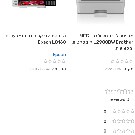
מדפסת לייזר משולבת MFC-
מדפסת הזרקת דיו פוטו צבעונית
L2980DW Brother קומפקטית
Epson L8160
ומקצועית
Epson
מק"ט:
L2980DW
מק"ט:
C11CJ20402
0 reviews
0
0
0