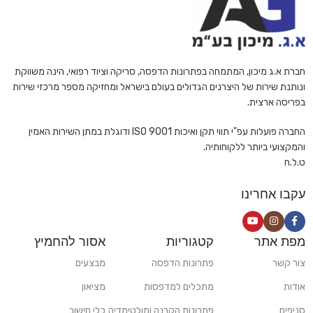
חברת א.ג מיכון, המתמחה בפתרונות הדפסה, סריקה וציוד רפואי, הינה משווקת
ונותנת שירות של היצרנים הגדולים בעולם בישראל ומחזיקה מספר מרכזי שירות
בפריסה ארצית.
החברה פועלות עפ"י תווי תקן ואיכות ISO 9001 ודוגלת במתן השירות האמין
והמקצועי ביותר ללקוחותיה.
ט.ל.ח
עקבו אחרינו
מפת אתר
קטגוריות
אסור להחמיץ
צור קשר
פתרונות הדפסה
מבצעים
אודות
מתכלים למדפסות
מציאון
סניפים
פתרונות הקרנה ומולטימדיה
כלי חישוב