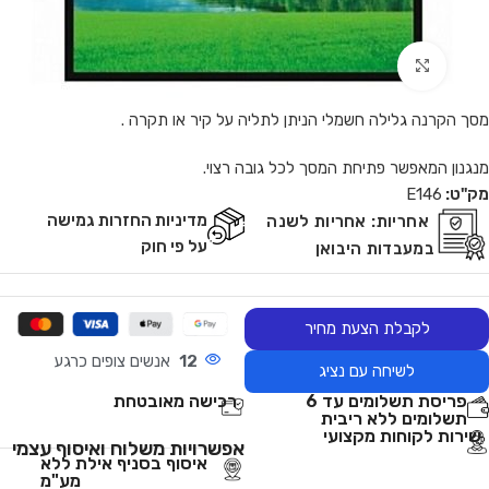
Click to enlarge
מסך הקרנה גלילה חשמלי הניתן לתליה על קיר או תקרה .
מנגנון המאפשר פתיחת המסך לכל גובה רצוי.
מק"ט:
E146
מדיניות החזרות גמישה
אחריות:
אחריות לשנה
על פי חוק
במעבדות היבואן
לקבלת הצעת מחיר
12
אנשים צופים כרגע
לשיחה עם נציג
פריסת תשלומים עד 6
רכישה מאובטחת
תשלומים ללא ריבית
שירות לקוחות מקצועי
אפשרויות משלוח ואיסוף עצמי
איסוף בסניף אילת ללא
מע"מ