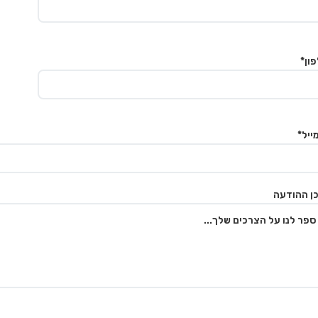
ון*
ייל*
ן ההודעה