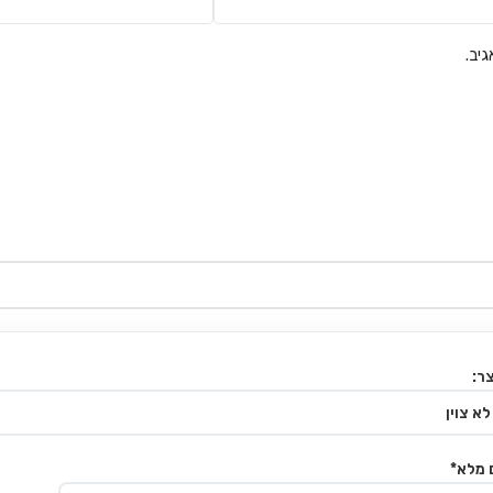
יב.
ר:
 מלא*