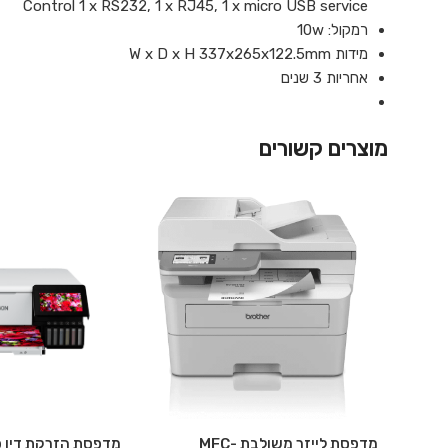
Control 1 x RS232, 1 x RJ45, 1 x micro USB service
רמקול: 10w
מידות W x D x H 337x265x122.5mm
אחריות 3 שנים
מוצרים קשורים
מדפסת לייזר משולבת MFC-
מדפסת הזרקת דיו פ