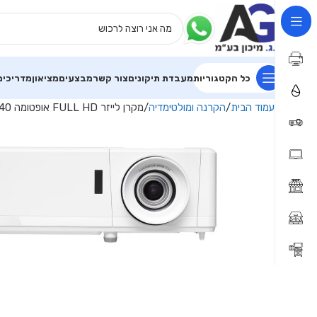
כל הקטגוריות
מעבדת תיקונים
צור קשר
מבצעים
מציאון
מדריכים
עמוד הבית
הקרנה ומולטימדיה
מקרן לייזר FULL HD אופטומה Optoma HZ40