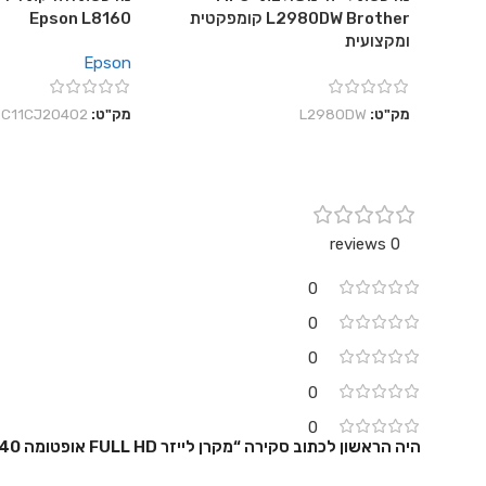
L2980DW Brother קומפקטית
Epson L8160
ומקצועית
Epson
מק"ט:
L2980DW
מק"ט:
C11CJ20402
0 reviews
0
0
0
0
0
היה הראשון לכתוב סקירה “מקרן לייזר FULL HD אופטומה Optoma HZ40”