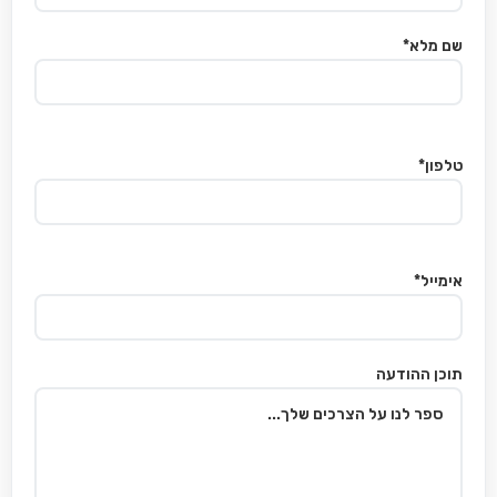
שם מלא*
טלפון*
אימייל*
תוכן ההודעה