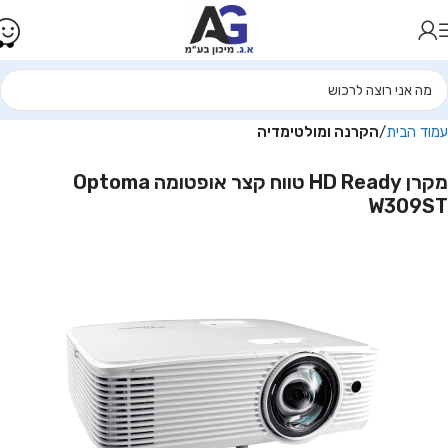
עמוד הבית
הקרנה ומולטימדיה
מקרן HD Ready טווח קצר אופטומה Optoma
W309ST