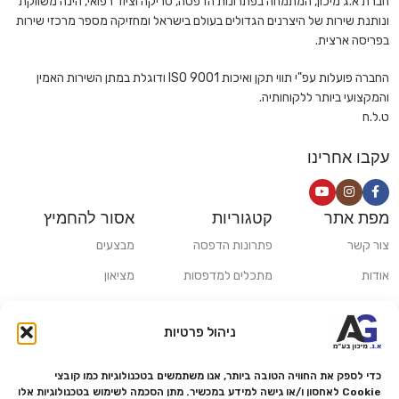
חברת א.ג מיכון, המתמחה בפתרונות הדפסה, סריקה וציוד רפואי, הינה משווקת
ונותנת שירות של היצרנים הגדולים בעולם בישראל ומחזיקה מספר מרכזי שירות
בפריסה ארצית.
החברה פועלות עפ"י תווי תקן ואיכות ISO 9001 ודוגלת במתן השירות האמין
והמקצועי ביותר ללקוחותיה.
ט.ל.ח
עקבו אחרינו
מפת אתר
קטגוריות
אסור להחמיץ
צור קשר
פתרונות הדפסה
מבצעים
אודות
מתכלים למדפסות
מציאון
סניפים
פתרונות הקרנה ומולטימדיה
כלי חישוב
ניהול פרטיות
משלוחים ואיסוף עצמי
פתרונות סריקה
מדריכים ומאמרים
פתרונות קמעונאות
כדי לספק את החוויה הטובה ביותר, אנו משתמשים בטכנולוגיות כמו קובצי
Cookie לאחסון ו/או גישה למידע במכשיר. מתן הסכמה לשימוש בטכנולוגיות אלו
מותגים
פתרונות למגזר הרפואי