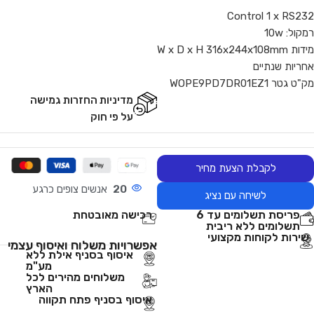
Control 1 x RS232
רמקול: 10w
מידות W x D x H 316x244x108mm
אחריות שנתיים
מק"ט גטר WOPE9PD7DR01EZ1
מדיניות החזרות גמישה
על פי חוק
לקבלת הצעת מחיר
20
אנשים צופים כרגע
לשיחה עם נציג
פריסת תשלומים עד 6
רכישה מאובטחת
תשלומים ללא ריבית
שירות לקוחות מקצועי
אפשרויות משלוח ואיסוף עצמי
איסוף בסניף אילת ללא
מע"מ
משלוחים מהירים לכל
הארץ
איסוף בסניף פתח תקווה