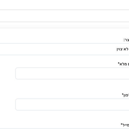
ר:
 מלא*
ון*
ייל*