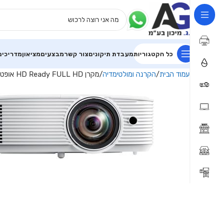
כל הקטגוריות
מעבדת תיקונים
צור קשר
מבצעים
מציאון
מדריכים
עמוד הבית
הקרנה ומולטימדיה
מקרן HD Ready FULL HD אופטומה Optoma HD29HST