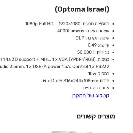
(Optoma Israel)
רזולוציה טבעית: 1080p Full HD – 1920×1080
עוצמת הארה: 4000Lumens
שיטת הקרנה: DLP
עדשה: 0.49
ניגודיות: 50,000:1
כניסות: Inputs 1 x HDMI 2.0, 1 x HDMI 1.4a 3D support + MHL, 1 x VGA (YPbPr/RGB),
udio 3.5mm, 1 x USB-A power 1.5A, Control 1 x RS232
רמקול: 10w
מידות W x D x H 316x244x108mm
אחריות שנתיים
קטלוג של המקרן
מוצרים קשורים