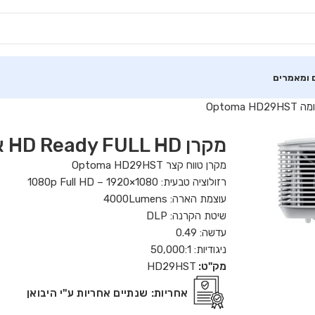
 ומאמרים
מקרן HD Ready FULL HD אופטומה Optoma HD29HST
מקרן טווח קצר Optoma HD29HST
רזולוציה טבעית: 1080p Full HD – 1920×1080
עוצמת הארה: 4000Lumens
שיטת הקרנה: DLP
עדשה: 0.49
ניגודיות: 50,000:1
מק"ט:
HD29HST
אחריות:
שנתיים אחריות ע"י היבואן