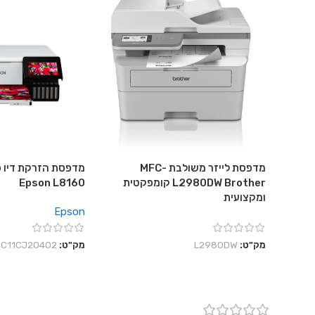
מדפסת לייזר משולבת MFC-
מדפסת הזרקת דיו פ
L2980DW Brother קומפקטית
Epson L8160
ומקצועית
Epson
מק"ט:
L2980DW
מק"ט:
C11CJ20402