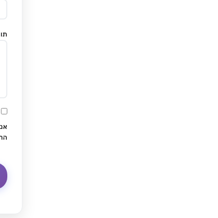
תוכ
אני
הח