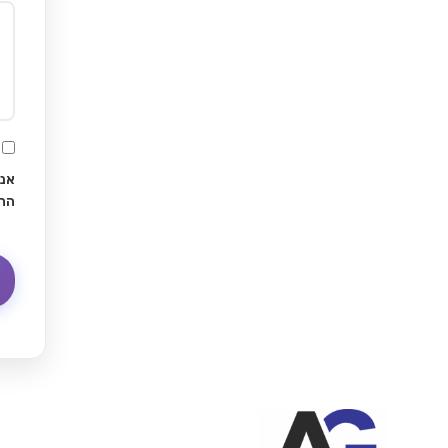
אני
הח