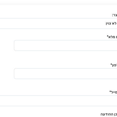
ר:
 מלא*
ון*
ייל*
ן ההודעה