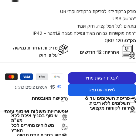
סורק ברקוד ידני לסריקת ברקודים וקודי QR
*ממשק USB
מתאים לכל אפליקציה. חזק ועמיד
*רמת מוקשחות גבוהה מאוד ונפילה מגובה 1.8מטר – IP42
מק"ט:
QBR-120
מדיניות החזרות גמישה
אחריות:
12 חודשים
על פי חוק
לקבלת הצעת מחיר
15
אנשים צופים כרגע
לשיחה עם נציג
פריסת תשלומים עד 6
רכישה מאובטחת
תשלומים ללא ריבית
שירות לקוחות מקצועי
אפשרויות משלוח ואיסוף עצמי
איסוף בסניף אילת ללא
מע"מ
משלוחים מהירים לכל
הארץ
איסוף בסניף פתח תקווה