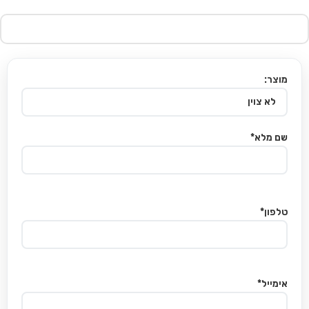
מוצר:
שם מלא*
טלפון*
אימייל*