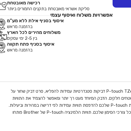
רכישה מאובטחת
סליקת אשראי מאובטחת בתקנים החמורים ביותר
אפשרויות משלוח ואיסוף עצמי
איסוף בסניף אילת ללא מע"מ
בהזמנה מראש
משלוחים מהירים לכל הארץ
בין 2-5 ימי עסקים
איסוף בסניף פתח תקווה
בהזמנה מראש
טקסט שחור על סרט צהוב דביק חזק. רוחב 12 מ``מ. אורך 8 מטרים. דבק חזק יותר אידיאלי למשטחים עם מרקם מובלט מאוד. למרות שתוויות P-touch TZe דביקות סטנדרטיות עמידות להפליא, סרט דביק שחור על
ללא משטחים חלקים. הדבק המיוחד מעט רך יותר ומאפשר להצמיד את התוויות
ביתר קלות לחלקים רבים יותר של המשטח עם המרקם המובלט, ומספק כושר הדבקה מעולה. ניתן להשתמש בתכונות השונות של מכשיר התוויות P-touch שלכם להדפסת תוויות עמידות לפי דרישה במהירות וביעילות.
קלטות סרטי TZe קלות ומהירות להתקנה, ומוצעות עם תוויות במגוון רוחבים, צבעים וחומרים - ומבטיחות כי מכשיר P-touch ייתן מענה הולם לכל צורכי הסימון שלכם. תוויות הלמינציה P-touch של Brother פותחו