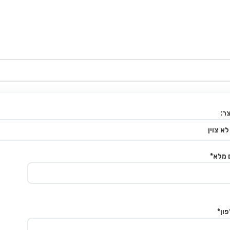
ר:
 מלא*
ון*