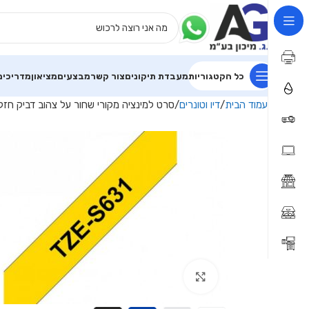
כל הקטגוריות
מעבדת תיקונים
צור קשר
מבצעים
מציאון
מדריכים
עמוד הבית
דיו וטונרים
סרט למינציה מקורי שחור על צהוב דביק חזק רוחב 12 מ"מ ZES631
Click to enlarge