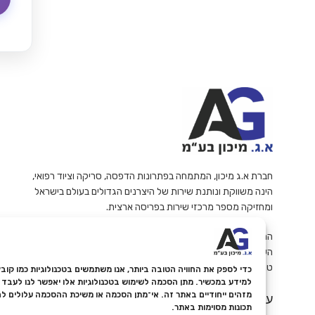
חברת א.ג מיכון, המתמחה בפתרונות הדפסה, סריקה וציוד רפואי,
הינה משווקת ונותנת שירות של היצרנים הגדולים בעולם בישראל
ומחזיקה מספר מרכזי שירות בפריסה ארצית.
החברה פועלות עפ"י תווי תקן ואיכות ISO 9001 ודוגלת במתן
השירות האמין והמקצועי ביותר ללקוחותיה.
ט.ל.ח
למידע במכשיר. מתן הסכמה לשימוש בטכנולוגיות אלו יאפשר לנו לעבד נת
מזהים ייחודיים באתר זה. אי־מתן הסכמה או משיכת ההסכמה עלולים ל
עקבו אחרינו
תכונות מסוימות באתר.