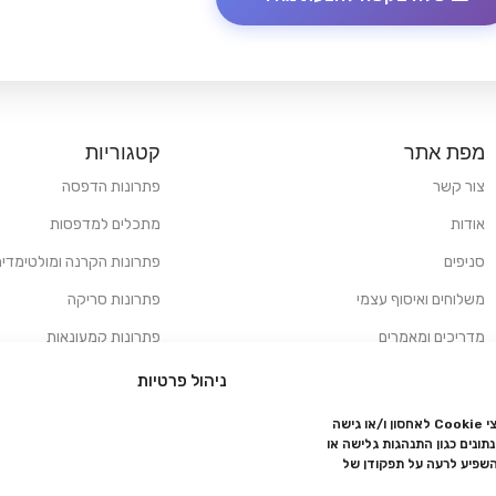
מפת אתר
קטגוריות
צור קשר
פתרונות הדפסה
אודות
מתכלים למדפסות
סניפים
פתרונות הקרנה ומולטימדיה
משלוחים ואיסוף עצמי
פתרונות סריקה
מדריכים ומאמרים
פתרונות קמעונאות
מותגים
פתרונות למגזר הרפואי
ניהול פרטיות
מעבדת תיקונים
כדי לספק את החוויה הטובה ביותר, אנו משתמשים בטכנולוגיות כמו קובצי Cookie לאחסון ו/או גישה
ונים כגון התנהגות גלישה או
הצהרת נגישות
השפיע לרעה על תפקודן של
מדיניות פרטיות