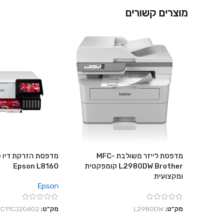
מוצרים קשורים
מדפסת לייזר משולבת MFC-
מדפסת הזרקת דיו פ
L2980DW Brother קומפקטית
Epson L8160
ומקצועית
Epson
מק"ט:
L2980DW
מק"ט:
C11CJ20402