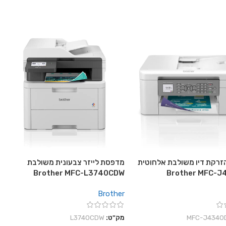
רקת דיו משולבת אלחוטית
מדפסת לייזר צבעונית משולבת
Brother MFC-L3740CDW
Brother MFC-
Brother
‎MFC-J4340
מק"ט:
L3740CDW